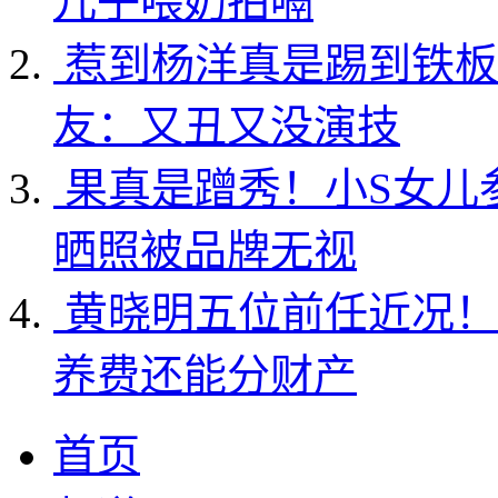
儿子喂奶拍嗝
惹到杨洋真是踢到铁板
友：又丑又没演技
果真是蹭秀！小S女儿
晒照被品牌无视
黄晓明五位前任近况！
养费还能分财产
首页