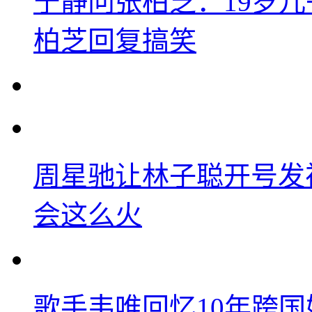
宁静问张柏芝：19岁儿子
柏芝回复搞笑
周星驰让林子聪开号发
会这么火
歌手韦唯回忆10年跨