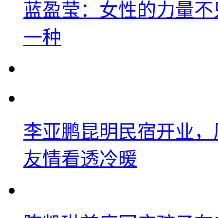
蓝盈莹：女性的力量不
一种
李亚鹏昆明民宿开业，
友情看透冷暖