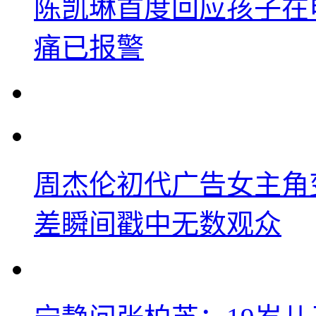
陈凯琳首度回应孩子在
痛已报警
周杰伦初代广告女主角
差瞬间戳中无数观众