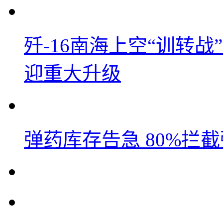
歼-16南海上空“训转
迎重大升级
弹药库存告急 80%拦