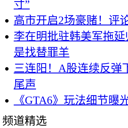
寸”
高市开启2场豪赌！评
李在明批驻韩美军拖延
是找替罪羊
三连阳！A股连续反弹下
尾声
《GTA6》玩法细节曝
频道精选