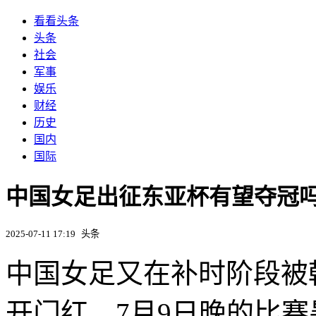
看看头条
头条
社会
军事
娱乐
财经
历史
国内
国际
中国女足出征东亚杯有望夺冠
2025-07-11 17:19
头条
中国女足又在补时阶段被韩
开门红，7月9日晚的比