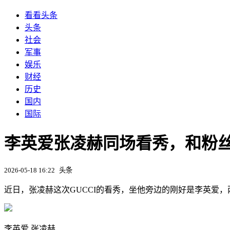
看看头条
头条
社会
军事
娱乐
财经
历史
国内
国际
李英爱张凌赫同场看秀，和粉
2026-05-18 16:22
头条
近日，张凌赫这次GUCCI的看秀，坐他旁边的刚好是李英爱
李英爱 张凌赫