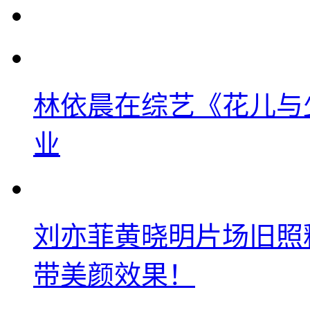
林依晨在综艺《花儿与
业
刘亦菲黄晓明片场旧照
带美颜效果！