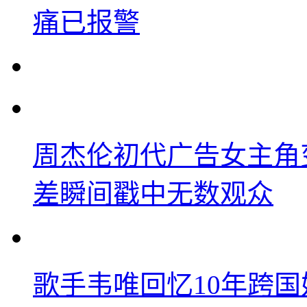
痛已报警
周杰伦初代广告女主角
差瞬间戳中无数观众
歌手韦唯回忆10年跨