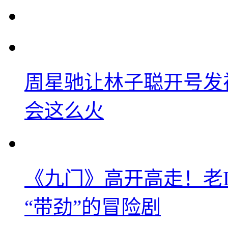
周星驰让林子聪开号发
会这么火
《九门》高开高走！老
“带劲”的冒险剧