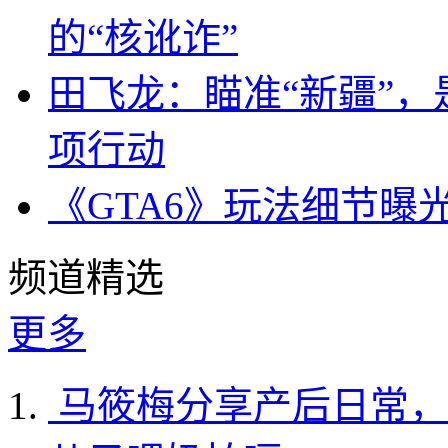
的“核讹诈”
田飞龙：瞄准“新疆”
项行动
《GTA6》玩法细节曝
频道精选
更多
马筱梅分享产后日常，