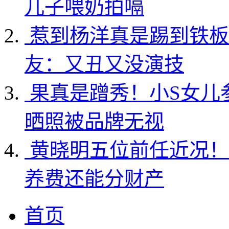
儿子喂奶拍嗝
惹到杨洋真是踢到铁板
友：又丑又没演技
果真是蹭秀！小S女儿
晒照被品牌无视
黄晓明五位前任近况！
养费还能分财产
首页