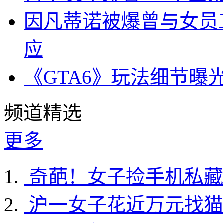
因凡蒂诺被爆曾与女员
应
《GTA6》玩法细节曝
频道精选
更多
奇葩！女子捡手机私藏
沪一女子花近万元找猫