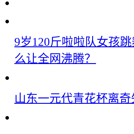
9岁120斤啦啦队女孩
么让全网沸腾？
山东一元代青花杯离奇