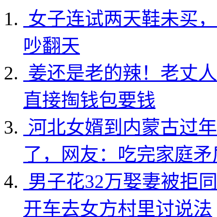
女子连试两天鞋未买，
吵翻天
姜还是老的辣！老丈人
直接掏钱包要钱
河北女婿到内蒙古过年
了，网友：吃完家庭矛
男子花32万娶妻被拒
开车去女方村里讨说法