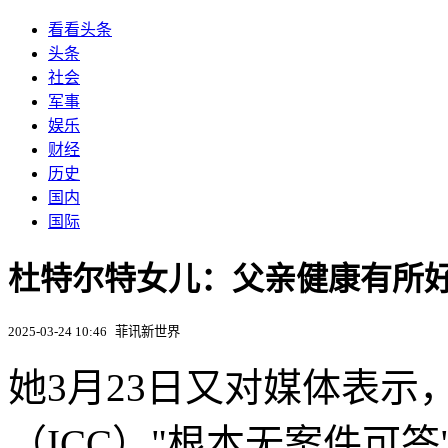
看看头条
头条
社会
军事
娱乐
财经
历史
国内
国际
杜特尔特女儿：父亲健康有所好转
2025-03-24 10:46
菲讯新世界
她3月23日又对媒体表
（ICC）"根本无案件可