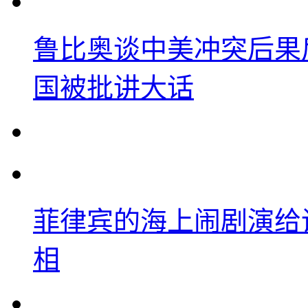
鲁比奥谈中美冲突后果
国被批讲大话
菲律宾的海上闹剧演给
相