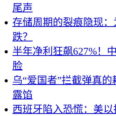
尾声
存储周期的裂痕隐现：为
跌？
半年净利狂飙627%
脸
乌“爱国者”拦截弹真
露馅
西班牙陷入恐慌：美以搞