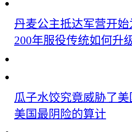
丹麦公主抵达军营开始
200年服役传统如何升
瓜子水饺究竟威胁了美
美国最阴险的算计