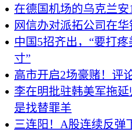
在德国机场的乌克兰安1
网信办对派拓公司在华
中国5招齐出，“要打
寸”
高市开启2场豪赌！评
李在明批驻韩美军拖延
是找替罪羊
三连阳！A股连续反弹下