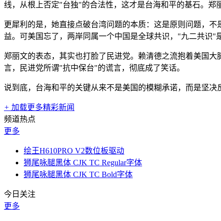
线，从根上否定"台独"的合法性，这才是台海和平的基石。
更犀利的是，她直接点破台湾问题的本质：这是原则问题，不是
益。可美国忘了，两岸同属一个中国是全球共识，"九二共识"
郑丽文的表态，其实也打脸了民进党。赖清德之流抱着美国大腿
言，民进党所谓"抗中保台"的谎言，彻底成了笑话。
说到底，台海和平的关键从来不是美国的模糊承诺，而是坚决反
+
加载更多精彩新闻
频道热点
更多
绘王H610PRO V2数位板驱动
狮尾咏腿黑体 CJK TC Regular字体
狮尾咏腿黑体 CJK TC Bold字体
今日关注
更多