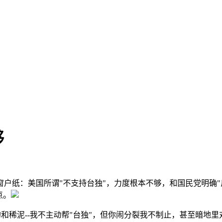
够
户纸：美国所谓"不支持台独"，力度根本不够，和国民党明确"
点。
的和稀泥--我不主动帮"台独"，但你闹分裂我不制止，甚至暗地