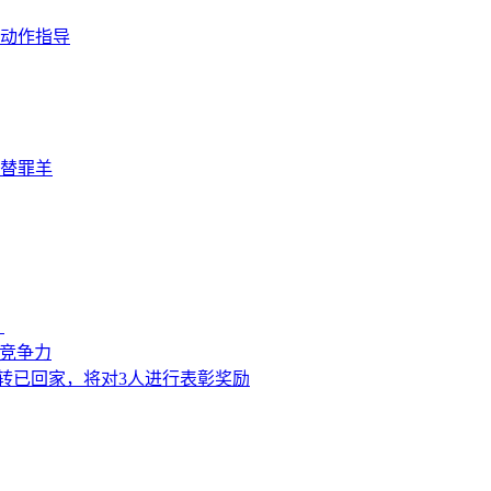
动作指导
替罪羊
？
来竞争力
转已回家，将对3人进行表彰奖励