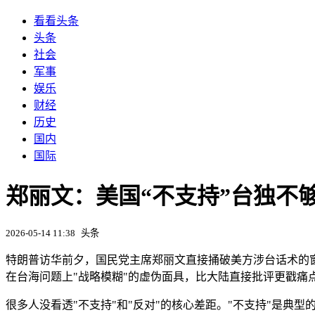
看看头条
头条
社会
军事
娱乐
财经
历史
国内
国际
郑丽文：美国“不支持”台独不
2026-05-14 11:38
头条
特朗普访华前夕，国民党主席郑丽文直接捅破美方涉台话术的窗
在台海问题上"战略模糊"的虚伪面具，比大陆直接批评更戳痛
很多人没看透"不支持"和"反对"的核心差距。"不支持"是典型