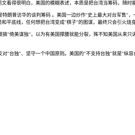
郑丽文看得很明白，美国的模糊表述，本质是把台湾当筹码，随时
特朗普访华的谈判筹码 。美国一边炒作"史上最大对台军售"，
是和平底线，任何想把台湾变成"棋子"的图谋，最终只会引火烧
搞"倚美谋独"，以为有美国撑腰就能分裂，殊不知美国从来只讲
对"台独"、坚守一个中国原则。美国的"不支持台独"就是"纵