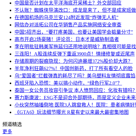
中国是否计划在太平洋海底开采稀土？外交部回应
不认账？蜘蛛侠导演改口：成龙是来了，但不是成家班做
在德国机场的乌克兰安124附近发现“炸弹无人机”
网信办对派拓公司在华销售产品实施网络安全审查
中国5招齐出，“要打疼美国，也要让美国学会掂量分寸”
高市开启2场豪赌！评论员：日本才是威胁制造者
李在明批驻韩美军拖延归还用地说明啥？真相很可能是找
三连阳！A股连续反弹下重返3900点！情绪修复或近尾声
存储周期的裂痕隐现：为何闪迪暴增372%股价却大跌？
半年净利狂飙627%！中国创新药，打了所有看空人的脸
乌“爱国者”拦截弹真的耗尽了吗？美乌塑料友情彻底露馅
西班牙陷入恐慌：美以搞小动作，“绿色行军2.0”？
泰国一女公务员妆容引争议 本人愤怒回应：化妆有错吗
赛力斯康波：ESG不是迎合外部期待，而是定义企业未
小伙突然抽搐倒地 医院3人跳窗救人！医院：患者病情好
《GTA6》玩法细节曝光 R星有史以来最大最密集地图
频道精选
更多