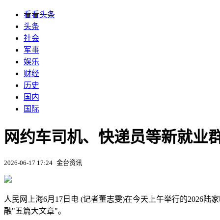
看看头条
头条
社会
军事
娱乐
财经
历史
国内
国际
网约车司机‌、快递员‌等新就
2026-06-17 17:24
金台资讯
人民网上海6月17日电 (记者董志雯)在今天上午举行的20
融"五篇大文章"。