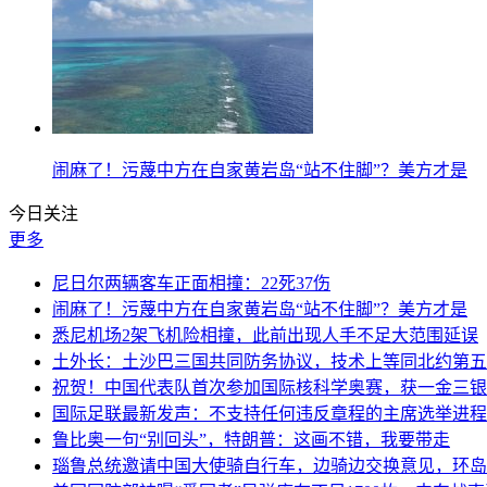
闹麻了！污蔑中方在自家黄岩岛“站不住脚”？美方才是
今日关注
更多
尼日尔两辆客车正面相撞：22死37伤
闹麻了！污蔑中方在自家黄岩岛“站不住脚”？美方才是
悉尼机场2架飞机险相撞，此前出现人手不足大范围延误
土外长：土沙巴三国共同防务协议，技术上等同北约第五
祝贺！中国代表队首次参加国际核科学奥赛，获一金三银
国际足联最新发声：不支持任何违反章程的主席选举进程
鲁比奥一句“别回头”，特朗普：这画不错，我要带走
瑙鲁总统邀请中国大使骑自行车，边骑边交换意见，环岛