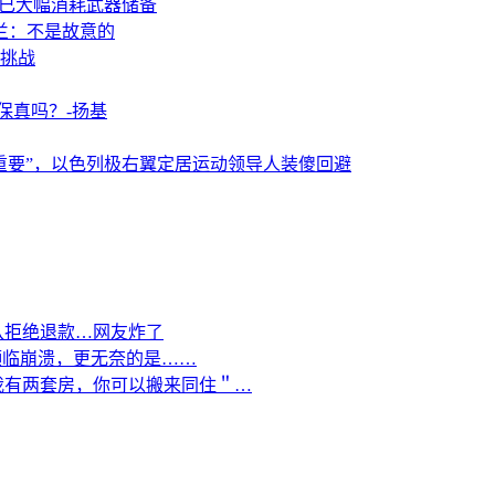
事已大幅消耗武器储备
兰：不是故意的
挑战
保真吗？-扬基
重要”，以色列极右翼定居运动领导人装傻回避
队拒绝退款…网友炸了
濒临崩溃，更无奈的是……
我有两套房，你可以搬来同住＂…