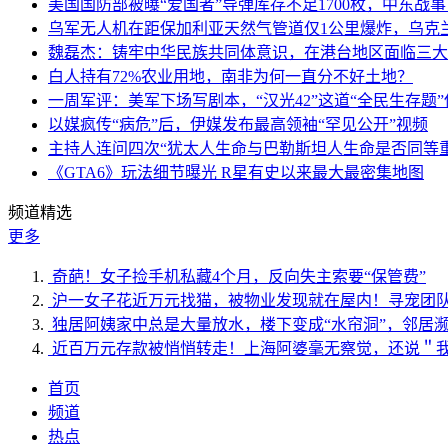
美国国防部被曝“爱国者”导弹库存不足1700枚，中东战
乌军无人机在距保加利亚天然气管道仅1公里爆炸，乌克
魏磊杰：铸牢中华民族共同体意识，在港台地区面临三大
白人持有72%农业用地，南非为何一直分不好土地？
一周军评：美军下场写剧本，“汉光42”这道“全民生存题”
以媒疯传“病危”后，伊媒发布最高领袖“罕见公开”视频
主持人连问四次“犹太人生命与巴勒斯坦人生命是否同等
《GTA6》玩法细节曝光 R星有史以来最大最密集地图
频道精选
更多
奇葩！女子捡手机私藏4个月，反向失主索要“保管费”
沪一女子花近万元找猫，被物业发现就在屋内！寻宠团
独居阿姨家中总是大量放水，楼下变成“水帘洞”，邻居
近百万元存款被悄悄转走！上海阿婆毫无察觉，还说＂
首页
频道
热点