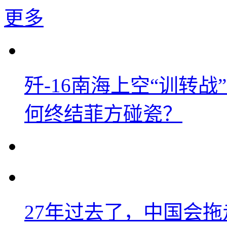
更多
歼-16南海上空“训转
何终结菲方碰瓷？
27年过去了，中国会