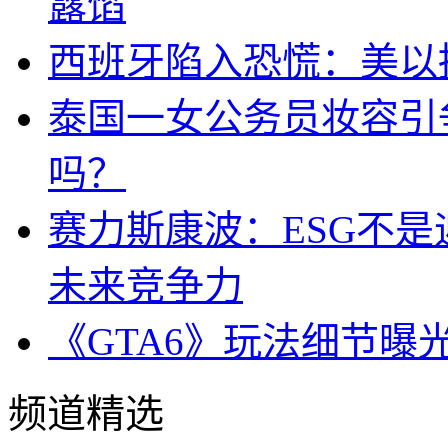
露馅
西班牙陷入恐慌：美以搞
泰国一女公务员妆容引
吗？
赛力斯康波：ESG不
未来竞争力
《GTA6》玩法细节曝
频道精选