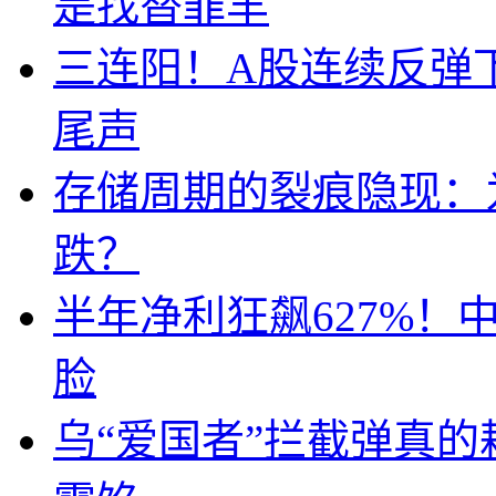
是找替罪羊
三连阳！A股连续反弹下
尾声
存储周期的裂痕隐现：为
跌？
半年净利狂飙627%
脸
乌“爱国者”拦截弹真