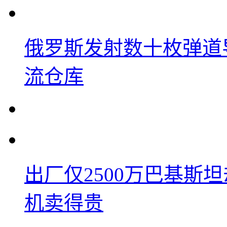
俄罗斯发射数十枚弹道
流仓库
出厂仅2500万巴基斯
机卖得贵