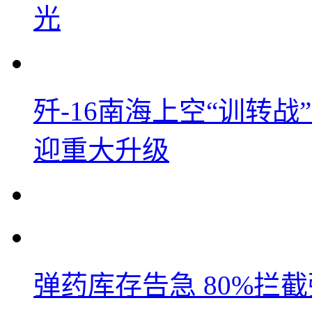
光
歼-16南海上空“训转
迎重大升级
弹药库存告急 80%拦