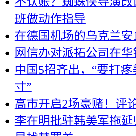
不认账？蜘蛛侠导演改
班做动作指导
在德国机场的乌克兰安1
网信办对派拓公司在华
中国5招齐出，“要打
寸”
高市开启2场豪赌！评
李在明批驻韩美军拖延