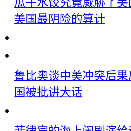
瓜子水饺究竟威胁了美
美国最阴险的算计
鲁比奥谈中美冲突后果
国被批讲大话
菲律宾的海上闹剧演给