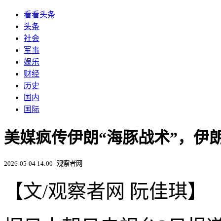
看看头条
头条
社会
军事
娱乐
财经
历史
国内
国际
美媒疯传伊朗“海豚战术”，伊
2026-05-04 14:00
观察者网
【文/观察者网 阮佳琪】