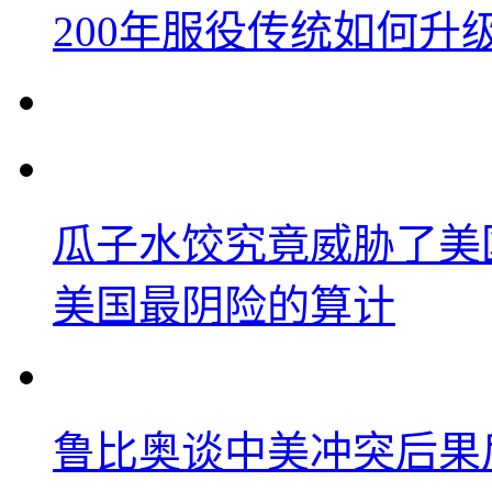
200年服役传统如何升
瓜子水饺究竟威胁了美
美国最阴险的算计
鲁比奥谈中美冲突后果