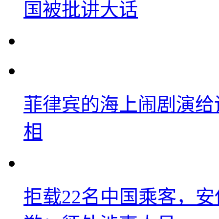
国被批讲大话
菲律宾的海上闹剧演给
相
拒载22名中国乘客，安