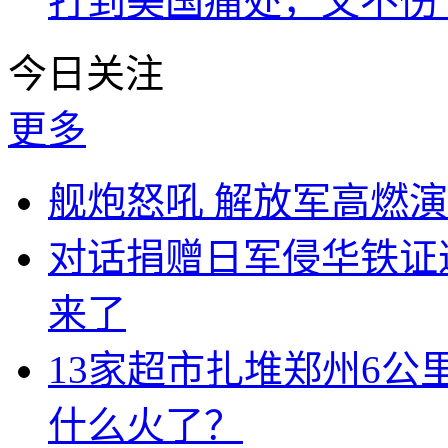
打到美国痛处，又不伤
今日关注
更多
舰炮怒吼 解放军高燃
对话捐赠日军侵华铁证
来了
13家超市扎堆郑州6
什么火了？