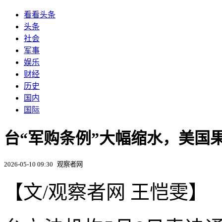
看看头条
头条
社会
军事
娱乐
财经
历史
国内
国际
台“军购条例”大幅缩水，美国
2026-05-10 09:30
观察者网
【文/观察者网 王恺雯】