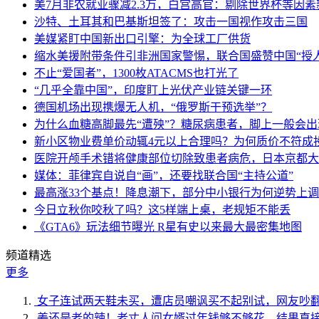
美7月非农就业骤减2.3万，白宫高官：剔除世界杯等因
沙特、土耳其和巴基斯坦签了：攻击一国视作攻击三国
美媒紧盯中国新出口引擎：为全球工厂供货
缩水美援附带条件引非洲国家警惕，联合国盛赞中国“授人
不止“爱国者”，1300枚ATACMS也打光了
“几乎全靠中国”，印度盯上光伏产业链关键一环
德国机场出现携爆无人机，“俄罗斯干预选举”？
为什么血糖高脚最先“遭殃”？糖尿病患者，脚上一般会
新小区物业费单价动辄4元以上合理吗？为何质价不符成
医院开颅手术错将健康部位切除致患者病危，日本京都大
媒体：菲律宾自说自“画”，还要找联合国“主持公道”
最高涨33个基点！降息潮下，部分中小银行为何逆势上
今日立秋你咬秋了吗？这5样端上桌，老规矩不能丢
《GTA6》玩法细节曝光 R星有史以来最大最密集地图
频道精选
更多
女子连试两天鞋未买，遭店员嘲讽买不起别试，网友吵
姜还是老的辣！老丈人问女婿过年钱够不够花，结果直