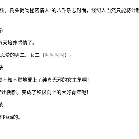
劈腿，街头拥吻秘密情人"的八卦杂志封面，经纪人当然只能将计
每天培养感情了。
秀恩爱的男二、女二（呵呵呵呵）。
然不知不觉地爱上了纯真无邪的女主角啊！
走出阴郁，变成了积极向上的大好青年呢！
asta的。