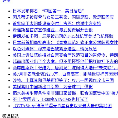
更多
日本发布排名：“中国第一，美日居后”
因凡蒂诺被爆曾与女员工有染，国际足联、欧足联回应
首批家用太阳能设备交付！古巴：感谢中方支持
泽连斯基首访塞尔维亚，与武契奇展开会谈
伊朗发布多图，展示被击落的F-15战机等美以飞机残骸
日本前首相痛批高市：《皇室典范》修正案公然歧视女性
以色列媒体：穆杰塔巴被紧急送医，情况危急
美国上诉法院维持对白宫宴会厅改造项目的暂停令，特朗
越南出版业出了个大案，但不用怀疑他们把红旗扛下去的
两岸圆桌派｜张维为、唐湘龙：陈佩琪大陆行“未失联”
美7月非农就业骤减2.3万，白宫高官：剔除世界杯等因
沙特、土耳其和巴基斯坦签了：攻击一国视作攻击三国
美媒紧盯中国新出口引擎：为全球工厂供货
缩水美援附带条件引非洲国家警惕，联合国盛赞中国“授人
不止“爱国者”，1300枚ATACMS也打光了
《GTA6》玩法细节曝光 R星有史以来最大最密集地图
频道精选