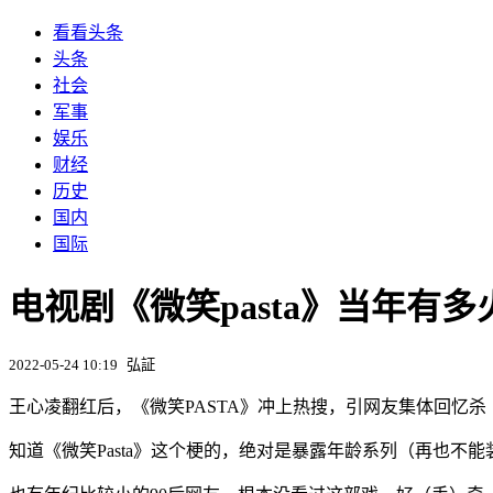
看看头条
头条
社会
军事
娱乐
财经
历史
国内
国际
电视剧《微笑pasta》当年
2022-05-24 10:19
弘証
王心凌翻红后，《微笑PASTA》冲上热搜，引网友集体回忆杀
知道《微笑Pasta》这个梗的，绝对是暴露年龄系列（再也不能