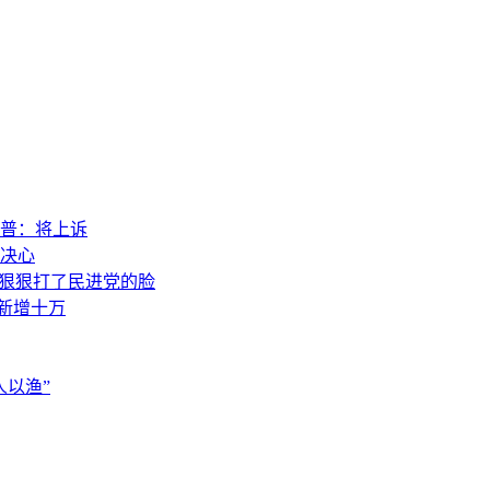
普：将上诉
决心
，狠狠打了民进党的脸
素新增十万
以渔”