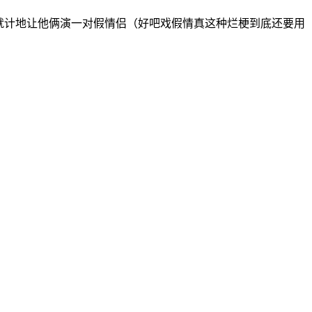
就计地让他俩演一对假情侣（好吧戏假情真这种烂梗到底还要用