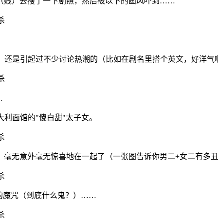
（贱）去搜了一下剧照，然后被以下的画风吓到……
06年，还是引起过不少讨论热潮的（比如在剧名里搭个英文，好洋气
…
大利面馆的"傻白甜"太子女。
，毫无意外毫无惊喜地在一起了（一张图告诉你男二+女二有多
的魔咒（到底什么鬼？）……