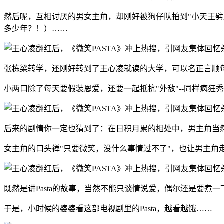
然后呢，互相讨厌的男女主角，却刚好被狗仔队拍到"小天王
多少年？！）……
张栋梁转学，还刚好转到了王心凌就读的大学，可以名正言顺
小两口除了每天要假装恩爱，还要一起抵抗"外敌"--同样疯狂
后来的剧情你一定也猜到了：在日积月累的相处中，男主角当
女主角的口头禅"只要微笑，没什么事情过不了"，也让男主角
既然是讲Pasta的故事，当然不能只谈情说爱，偶尔还是要煮一下P
于是，小时候的婆婆看这部电视剧里的Pasta，越看越饿……