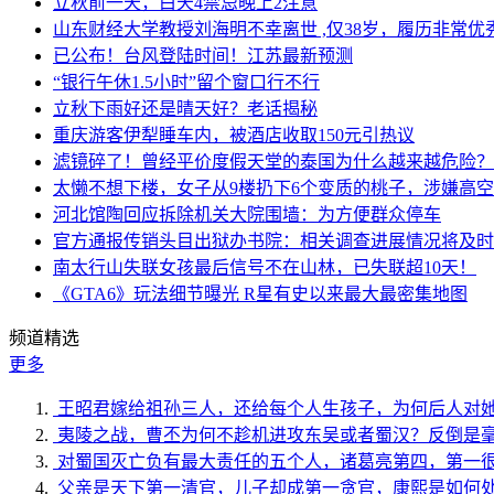
立秋前一天，白天4禁忌晚上2注意
山东财经大学教授刘海明不幸离世 ,仅38岁，履历非常优
已公布！台风登陆时间！江苏最新预测
“银行午休1.5小时”留个窗口行不行
立秋下雨好还是晴天好？老话揭秘
重庆游客伊犁睡车内，被酒店收取150元引热议
滤镜碎了！曾经平价度假天堂的泰国为什么越来越危险？
太懒不想下楼，女子从9楼扔下6个变质的桃子，涉嫌高
河北馆陶回应拆除机关大院围墙：为方便群众停车
官方通报传销头目出狱办书院：相关调查进展情况将及时
南太行山失联女孩最后信号不在山林，已失联超10天！
《GTA6》玩法细节曝光 R星有史以来最大最密集地图
频道精选
更多
王昭君嫁给祖孙三人，还给每个人生孩子，为何后人对
夷陵之战，曹丕为何不趁机进攻东吴或者蜀汉？反倒是
对蜀国灭亡负有最大责任的五个人，诸葛亮第四，第一
父亲是天下第一清官，儿子却成第一贪官，康熙是如何