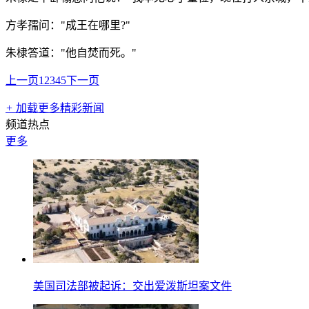
方孝孺问："成王在哪里?"
朱棣答道："他自焚而死。"
上一页
1
2
3
4
5
下一页
+
加载更多精彩新闻
频道热点
更多
美国司法部被起诉：交出爱泼斯坦案文件