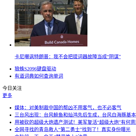
卡尼嘲讽特朗普：我不会把提词器故障当成“阴谋”
狼蛛S2096键盘驱动
有道词典如何查询单词
今日关注
更多
媒体：对美制裁中国的帮凶不用客气，也不必客气
三台风出现：台风鲸鱼和灿鸿先后生成，台风白海豚基本
用被砍的超级大炮遗产测试！美军复活“超级大炮”有何意
全网寻找的青岛救人“第二勇士”找到了！真实身份曝光