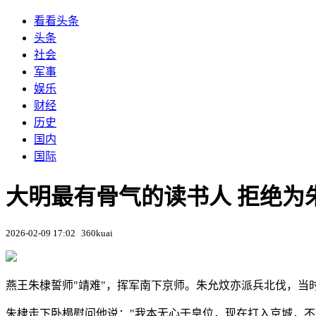
看看头条
头条
社会
军事
娱乐
财经
历史
国内
国际
大明最有骨气的读书人 拒绝为朱
2026-02-09 17:02
360kuai
燕王朱棣誓师"靖难"，挥军南下京师。朱允炆亦派兵北伐，当
朱棣走下卧榻慰问他说："我本无心于皇位，现在打入京城，不