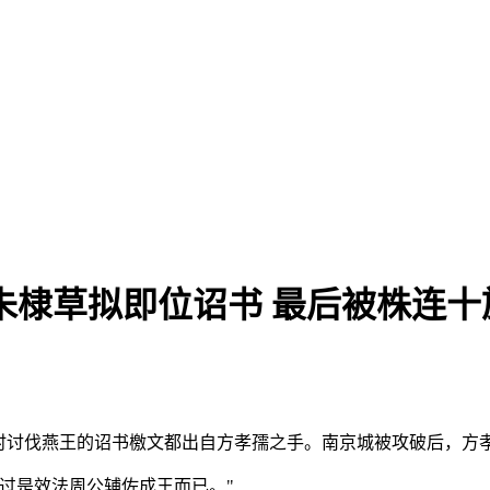
棣草拟即位诏书 最后被株连十族
时讨伐燕王的诏书檄文都出自方孝孺之手。南京城被攻破后，方
过是效法周公辅佐成王而已。"