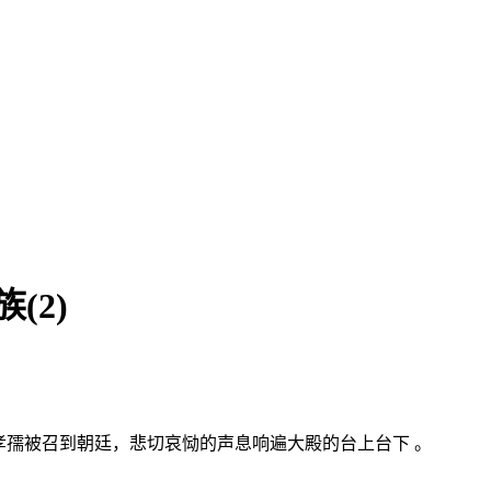
(2)
孝孺被召到朝廷，悲切哀恸的声息响遍大殿的台上台下 。