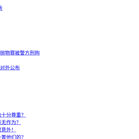
秀
空抛物罪被警方刑拘
对外公布
她十分尊重？
毫无作为？
很意外！
处置他们的？