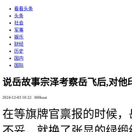
看看头条
头条
社会
军事
娱乐
财经
历史
国内
国际
说岳故事宗泽考察岳飞后,对他
2024-12-03 10:22
360kuai
在等旗牌官禀报的时候，
不妥，就换了张显的绿缎