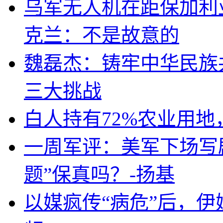
乌军无人机在距保加利
克兰：不是故意的
魏磊杰：铸牢中华民族
三大挑战
白人持有72%农业用
一周军评：美军下场写剧
题”保真吗？-扬基
以媒疯传“病危”后，伊