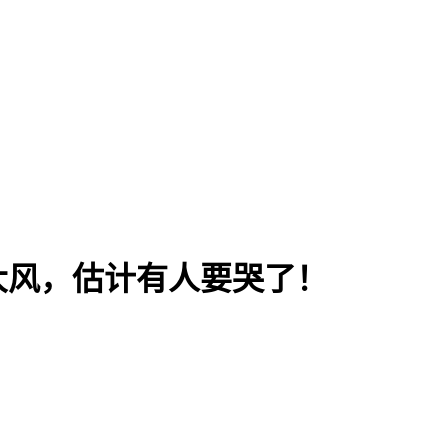
大风，估计有人要哭了！