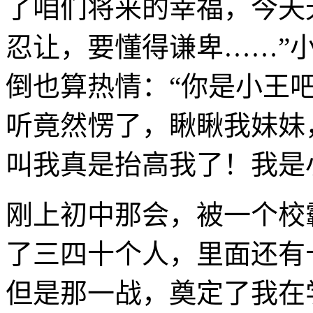
了咱们将来的幸福，今天
忍让，要懂得谦卑……”
倒也算热情：“你是小王
听竟然愣了，瞅瞅我妹妹
叫我真是抬高我了！我是
刚上初中那会，被一个校
了三四十个人，里面还有
但是那一战，奠定了我在