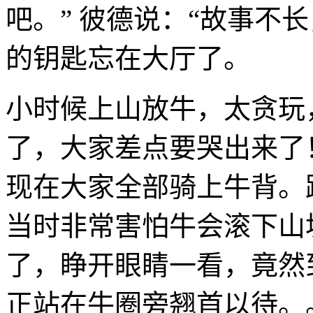
吧。” 彼德说：“故事不
的钥匙忘在大厅了。
小时候上山放牛，太贪玩
了，大家差点要哭出来了
现在大家全部骑上牛背。
当时非常害怕牛会滚下山
了，睁开眼睛一看，竟然
正站在牛圈旁翘首以待。