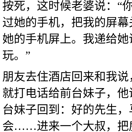
按死，这时候老婆说：“
过她的手机，把我的屏幕
她的手机屏上。我递给她
玩。”
朋友去住酒店回来和我说
就打电话给前台妹子，他
台妹子回到：好的先生，
会……进来一个大叔，把