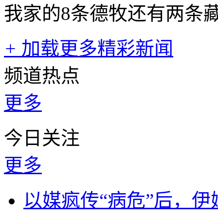
我家的8条德牧还有两条
+
加载更多精彩新闻
频道热点
更多
今日关注
更多
以媒疯传“病危”后，伊