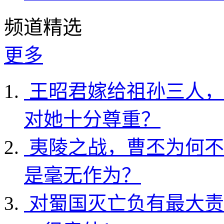
频道精选
更多
王昭君嫁给祖孙三人，
对她十分尊重？
夷陵之战，曹丕为何不
是毫无作为？
对蜀国灭亡负有最大责