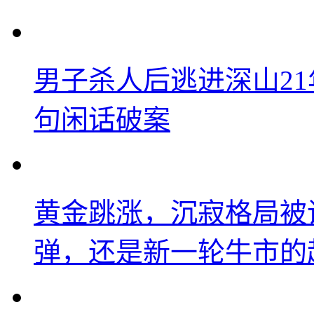
男子杀人后逃进深山2
句闲话破案
黄金跳涨，沉寂格局被
弹，还是新一轮牛市的