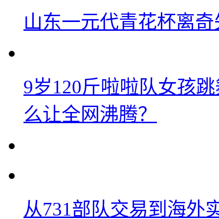
山东一元代青花杯离奇
9岁120斤啦啦队女孩
么让全网沸腾？
从731部队交易到海