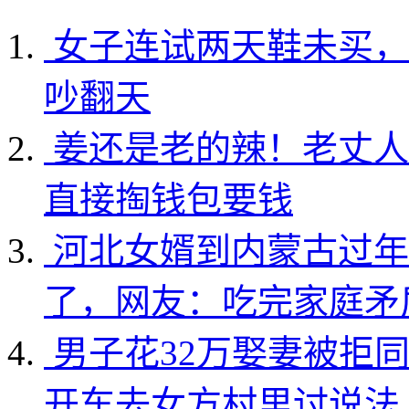
女子连试两天鞋未买，
吵翻天
姜还是老的辣！老丈人
直接掏钱包要钱
河北女婿到内蒙古过年
了，网友：吃完家庭矛
男子花32万娶妻被拒
开车去女方村里讨说法