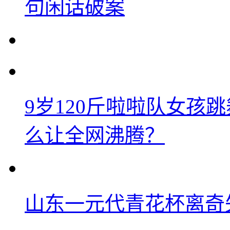
句闲话破案
9岁120斤啦啦队女孩
么让全网沸腾？
山东一元代青花杯离奇