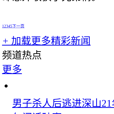
1
2
3
4
5
下一页
+
加载更多精彩新闻
频道热点
更多
男子杀人后逃进深山2