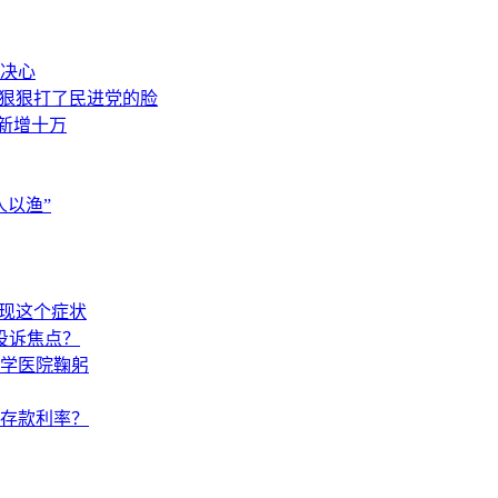
决心
，狠狠打了民进党的脸
素新增十万
以渔”
出现这个症状
投诉焦点？
学医院鞠躬
调存款利率？