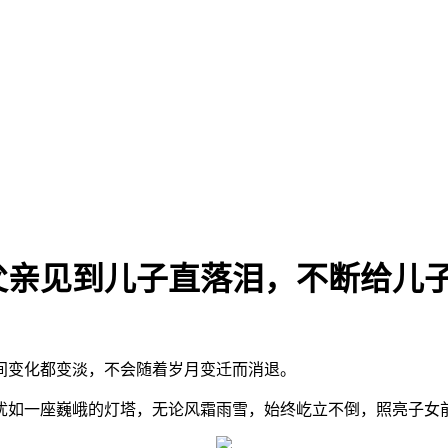
，父亲见到儿子直落泪，不断给儿
间变化都变淡，不会随着岁月变迁而消退。
犹如一座巍峨的灯塔，无论风霜雨雪，始终屹立不倒，照亮子女