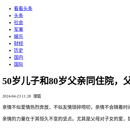
看看头条
头条
社会
军事
娱乐
财经
历史
国内
国际
50岁儿子和80岁父亲同住院
2024-04-23 11:28
搜狐
亲情不似爱情热烈奔放，不似友情琐碎唠叨，亲情不会随着时
亲情的力量在于其恒久不变的坚贞。尤其是父母对子女的爱，