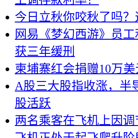
今日立秋你咬秋了吗？
网易《梦幻西游》员工
获三年缓刑
柬埔寨红会捐赠10万
A股三大股指收涨，半
股活跃
两名乘客在飞机上因调
飞机正处于起飞爬升阶