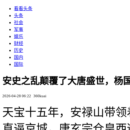
看看头条
头条
社会
军事
娱乐
财经
历史
国内
国际
安史之乱颠覆了大唐盛世，杨国
2026-04-28 06:22
360kuai
天宝十五年，安禄山带领
直逼京城，唐玄宗仓皇西