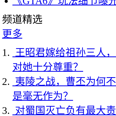
《GTA6》玩法细节曝
频道精选
更多
王昭君嫁给祖孙三人，
对她十分尊重？
夷陵之战，曹丕为何不
是毫无作为？
对蜀国灭亡负有最大责