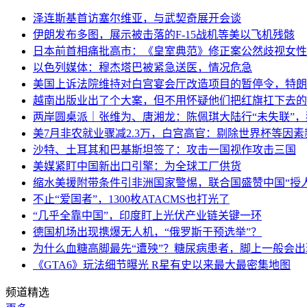
泽连斯基首访塞尔维亚，与武契奇展开会谈
伊朗发布多图，展示被击落的F-15战机等美以飞机残骸
日本前首相痛批高市：《皇室典范》修正案公然歧视女性
以色列媒体：穆杰塔巴被紧急送医，情况危急
美国上诉法院维持对白宫宴会厅改造项目的暂停令，特朗
越南出版业出了个大案，但不用怀疑他们把红旗扛下去的
两岸圆桌派｜张维为、唐湘龙：陈佩琪大陆行“未失联”
美7月非农就业骤减2.3万，白宫高官：剔除世界杯等因
沙特、土耳其和巴基斯坦签了：攻击一国视作攻击三国
美媒紧盯中国新出口引擎：为全球工厂供货
缩水美援附带条件引非洲国家警惕，联合国盛赞中国“授人
不止“爱国者”，1300枚ATACMS也打光了
“几乎全靠中国”，印度盯上光伏产业链关键一环
德国机场出现携爆无人机，“俄罗斯干预选举”？
为什么血糖高脚最先“遭殃”？糖尿病患者，脚上一般会
《GTA6》玩法细节曝光 R星有史以来最大最密集地图
频道精选