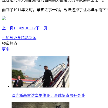
这也是北洋六镇能够成为当时实力最强大的军队的原因之一。
而到了1911年之时，辛亥之事一起，载沣选择了让北洋军南下
上一页
1
...
7
8
9
10
11
12
下一页
+
加载更多精彩新闻
频道热点
更多
泽连斯基首访塞尔维亚，与武契奇展开会谈