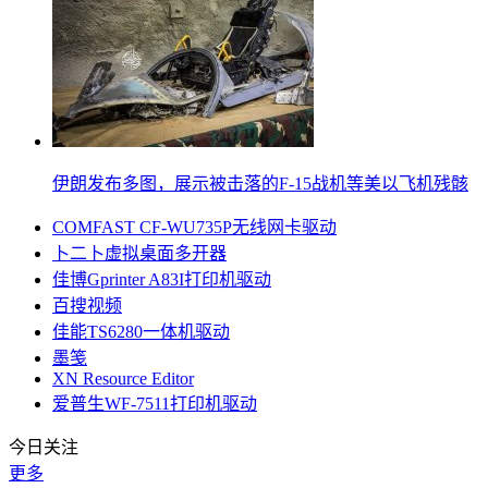
伊朗发布多图，展示被击落的F-15战机等美以飞机残骸
COMFAST CF-WU735P无线网卡驱动
卜二卜虚拟桌面多开器
佳博Gprinter A83I打印机驱动
百搜视频
佳能TS6280一体机驱动
墨笺
XN Resource Editor
爱普生WF‑7511打印机驱动
今日关注
更多