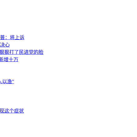
普：将上诉
决心
，狠狠打了民进党的脸
素新增十万
以渔”
出现这个症状