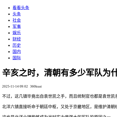
看看头条
头条
社会
军事
娱乐
财经
历史
国内
国际
辛亥之时，清朝有多少军队为什
2025-11-14 09:02
360kuai
不过，这几镇毕竟出自袁世凯之手，而且统制官也都是袁世凯
北洋六镇直接听命于朝廷中枢，又处于京畿地区，是维护清朝