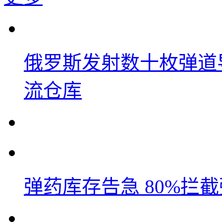
俄罗斯发射数十枚弹道
流仓库
弹药库存告急 80%拦