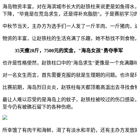
海岛物资丰富，对在海滨城市长大的赵铁柱来说更是如鱼得水
下降，"毕竟是在荒岛求生，还是得补充脂肪"。于是赛前学习
中秋节当天，主办方为选手们一人发了一斤羊肉、一斤猪肉，
物资的丰富，让赵铁柱的生活充满了乐趣，她不愁找不到食物，
35天瘦28斤，7500元的奖金，"海岛女孩"勇夺季军
也许是性格使然，赵铁柱口中的"海岛求生"更像是一个充满趣
对一名女生而言，首先需要克服的就是生理期的问题。也许是
比赛前期，海岛烈日炎炎，赵铁柱每天都顶着高温出去寻找食
最让人难以忍受的是海岛上的蚊子，赵铁柱被咬过的伤口感染
至今仍有被礁石留下的各种伤疤。
所幸饿了有肉干和海鲜，渴了有淡水和羊奶，还有主办方发放的