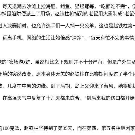
，每天退潮去沙滩上捡海胆、鲍鱼、猫眼螺等，"吃都吃不完"，
的捕鼠陷阱便派上了用场，赵铁柱将捕到的老鼠用火熏制成"老鼠
进入决赛期时，也允许选手们一人捕一只公羊，这也是赵铁柱第
远离手机、网络的生活让她倍感"清净"，"每天有忙不完的事情
味的"农场游戏"，虽然相比之下规则并不十分严苛，但是户外生
环境的突然改变，原本身体无恙的赵铁柱在比赛期间度过了半个
物，几度在中暑的边缘。到了后期，岛上又迎来了台风，她将庇
，在高温天气中反复了十几天都未愈合，"到后来我的伤口都开始
100克盐，赵铁柱坚持到了第35天，而在第四、第五名相继因