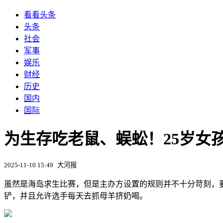
看看头条
头条
社会
军事
娱乐
财经
历史
国内
国际
​为生存吃老鼠、蜈蚣！25岁女
2025-11-10 15:49
大河报
虽然是海岛求生比赛，但是主办方设置的规则并不十分苛刻，
铲，并且允许选手每天去抓母羊挤奶喝。