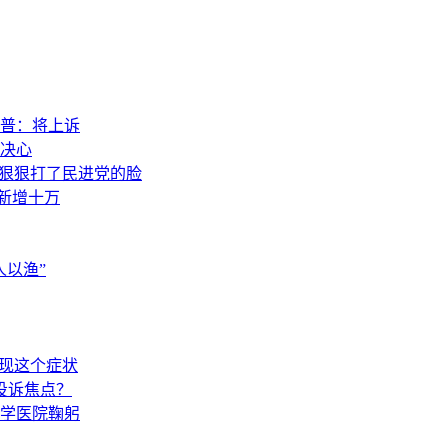
普：将上诉
决心
，狠狠打了民进党的脸
素新增十万
以渔”
出现这个症状
投诉焦点？
学医院鞠躬