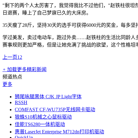
"剩下的两个人太厉害了，我觉得我比不过他们，"赵铁柱很坦
日退赛，睡上了自己梦寐已久的大床房。
35天瘦了28斤，坚持30天的选手可获得6000元的奖金，每多
学过美发，卖过电动车，跑过外卖……赵铁柱的生活比同龄人
赛事规则更加严格，但是让她充满了挑战的欲望，这个性格坦
上一页
1
2
+
加载更多精彩新闻
频道热点
更多
狮尾咏腿黑体 CJK JP Light字体
RSSH
COMFAST CF-WU735P无线网卡驱动
狼蛛S10机械之心鼠标驱动
佳能TS6280一体机驱动
惠普LaserJet Enterprise M712dn打印机驱动
QuickUp