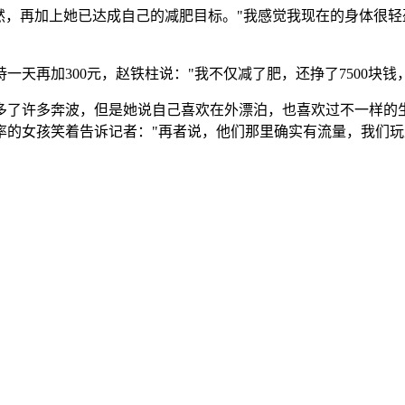
然，再加上她已达成自己的减肥目标。"我感觉我现在的身体很轻盈
坚持一天再加300元，赵铁柱说："我不仅减了肥，还挣了7500块钱
多了许多奔波，但是她说自己喜欢在外漂泊，也喜欢过不一样的
率的女孩笑着告诉记者："再者说，他们那里确实有流量，我们玩