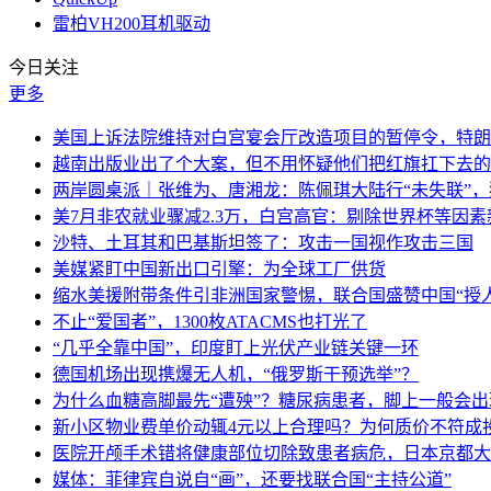
雷柏VH200耳机驱动
今日关注
更多
美国上诉法院维持对白宫宴会厅改造项目的暂停令，特朗
越南出版业出了个大案，但不用怀疑他们把红旗扛下去的
两岸圆桌派｜张维为、唐湘龙：陈佩琪大陆行“未失联”
美7月非农就业骤减2.3万，白宫高官：剔除世界杯等因
沙特、土耳其和巴基斯坦签了：攻击一国视作攻击三国
美媒紧盯中国新出口引擎：为全球工厂供货
缩水美援附带条件引非洲国家警惕，联合国盛赞中国“授人
不止“爱国者”，1300枚ATACMS也打光了
“几乎全靠中国”，印度盯上光伏产业链关键一环
德国机场出现携爆无人机，“俄罗斯干预选举”？
为什么血糖高脚最先“遭殃”？糖尿病患者，脚上一般会
新小区物业费单价动辄4元以上合理吗？为何质价不符成
医院开颅手术错将健康部位切除致患者病危，日本京都大
媒体：菲律宾自说自“画”，还要找联合国“主持公道”