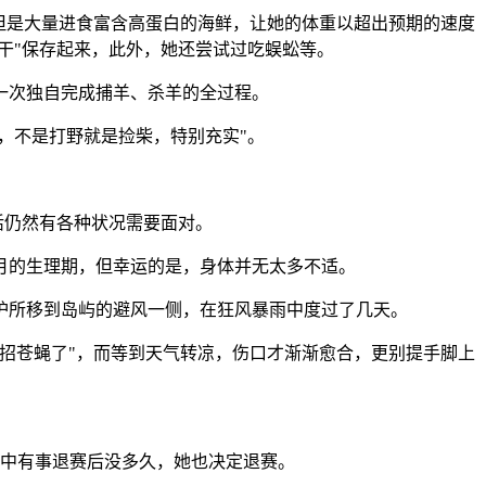
但是大量进食富含高蛋白的海鲜，让她的体重以超出预期的速度
干"保存起来，此外，她还尝试过吃蜈蚣等。
一次独自完成捕羊、杀羊的全过程。
，不是打野就是捡柴，特别充实"。
活仍然有各种状况需要面对。
月的生理期，但幸运的是，身体并无太多不适。
护所移到岛屿的避风一侧，在狂风暴雨中度过了几天。
招苍蝇了"，而等到天气转凉，伤口才渐渐愈合，更别提手脚上
家中有事退赛后没多久，她也决定退赛。