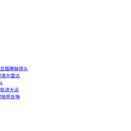
显腼腆躲镜头
6颗激光雷达
k
批讲大话
得随意反悔