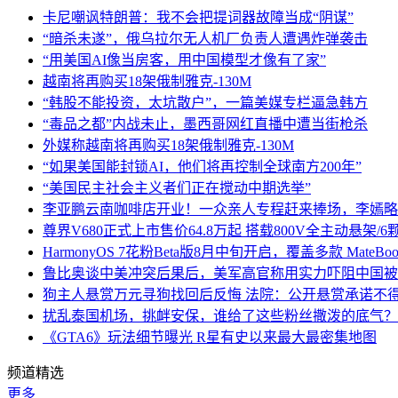
卡尼嘲讽特朗普：我不会把提词器故障当成“阴谋”
“暗杀未遂”，俄乌拉尔无人机厂负责人遭遇炸弹袭击
“用美国AI像当房客，用中国模型才像有了家”
越南将再购买18架俄制雅克-130M
“韩股不能投资，太坑散户”，一篇美媒专栏逼急韩方
“毒品之都”内战未止，墨西哥网红直播中遭当街枪杀
外媒称越南将再购买18架俄制雅克-130M
“如果美国能封锁AI，他们将再控制全球南方200年”
“美国民主社会主义者们正在搅动中期选举”
李亚鹏云南咖啡店开业！一众亲人专程赶来捧场，李嫣略
尊界V680正式上市售价64.8万起 搭载800V全主动悬架/
HarmonyOS 7花粉Beta版8月中旬开启，覆盖多款 MateBoo
鲁比奥谈中美冲突后果后，美军高官称用实力吓阻中国被
狗主人悬赏万元寻狗找回后反悔 法院：公开悬赏承诺不
扰乱泰国机场，挑衅安保，谁给了这些粉丝撒泼的底气？
《GTA6》玩法细节曝光 R星有史以来最大最密集地图
频道精选
更多