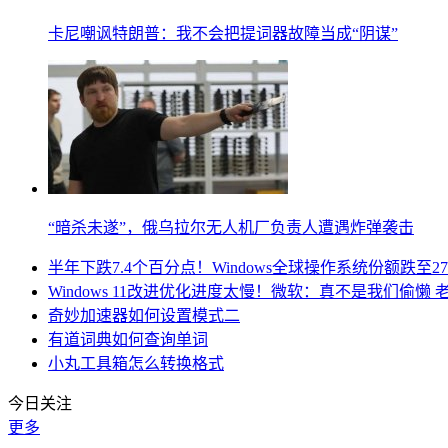
卡尼嘲讽特朗普：我不会把提词器故障当成“阴谋”
“暗杀未遂”，俄乌拉尔无人机厂负责人遭遇炸弹袭击
半年下跌7.4个百分点！Windows全球操作系统份额跌至27
Windows 11改进优化进度太慢！微软：真不是我们偷懒
奇妙加速器如何设置模式二
有道词典如何查询单词
小丸工具箱怎么转换格式
今日关注
更多