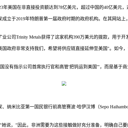
23年美国在非直接投资额达到78亿美元，超过中国的40亿美元，
家成立于2019年特朗普第一届政府时期的政府机构。在其网站
Trinity Metals获得了这家机构390万美元的拨款，用于
Cormick）称，"美国政府非常支持我们，希望将供应链直接延伸至美
有指示公司首席执行官和高管'把钨运到美国'"，而是基于商业考量做出
纳米比亚第一国民银行前高管赛波·哈伊汉博（Sepo Haiha
"她说，"因此，非洲需要为这些接触做好充分准备，明确自己要