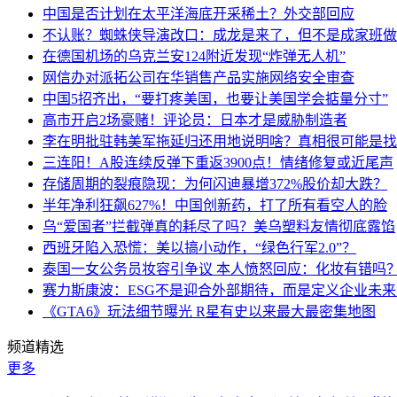
中国是否计划在太平洋海底开采稀土？外交部回应
不认账？蜘蛛侠导演改口：成龙是来了，但不是成家班做
在德国机场的乌克兰安124附近发现“炸弹无人机”
网信办对派拓公司在华销售产品实施网络安全审查
中国5招齐出，“要打疼美国，也要让美国学会掂量分寸”
高市开启2场豪赌！评论员：日本才是威胁制造者
李在明批驻韩美军拖延归还用地说明啥？真相很可能是找
三连阳！A股连续反弹下重返3900点！情绪修复或近尾声
存储周期的裂痕隐现：为何闪迪暴增372%股价却大跌？
半年净利狂飙627%！中国创新药，打了所有看空人的脸
乌“爱国者”拦截弹真的耗尽了吗？美乌塑料友情彻底露馅
西班牙陷入恐慌：美以搞小动作，“绿色行军2.0”？
泰国一女公务员妆容引争议 本人愤怒回应：化妆有错吗
赛力斯康波：ESG不是迎合外部期待，而是定义企业未
《GTA6》玩法细节曝光 R星有史以来最大最密集地图
频道精选
更多