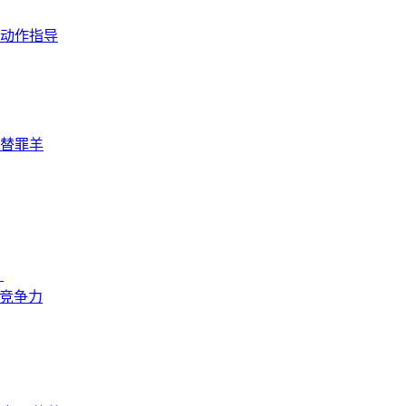
动作指导
替罪羊
？
来竞争力