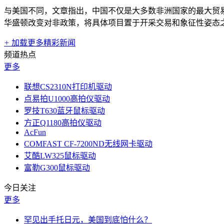
与美国不同，文章指出，中国不仅是大多数非洲国家的最大贸易
华盛顿改变对非政策，将具体项目置于开采交易和象征性姿态
+
加载更多精彩新闻
频道热点
更多
联想CS2310N打印机驱动
点易拍U1000高拍仪驱动
罗技T630蓝牙鼠标驱动
方正Q1180高拍仪驱动
AcFun
COMFAST CF-7200ND无线网卡驱动
艾酷LW325鼠标驱动
富勒G300鼠标驱动
今日关注
更多
罕见出手托日元，美国到底怕什么？