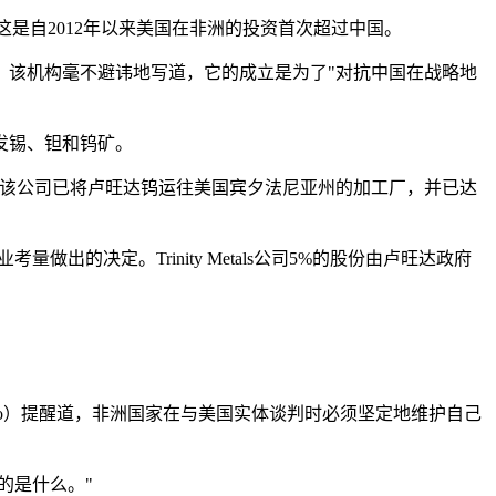
这是自2012年以来美国在非洲的投资首次超过中国。
上，该机构毫不避讳地写道，它的成立是为了"对抗中国在战略地
开发锡、钽和钨矿。
国"。如今，该公司已将卢旺达钨运往美国宾夕法尼亚州的加工厂，并已达
的决定。Trinity Metals公司5%的股份由卢旺达政府
mbo）提醒道，非洲国家在与美国实体谈判时必须坚定地维护自己
的是什么。"