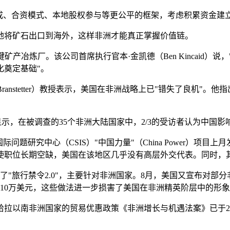
分成、合资模式、本地股权参与等更公平的框架，考虑积累资金建
地将矿石出口到海外，这样非洲才能真正掌握价值链。
设一家关键矿产冶炼厂。该公司首席执行官本·金凯德（Ben Kinca
化奠定基础"。
ranstetter）教授表示，美国在非洲战略上已"错失了良机
新调查显示，在被调查的35个非洲大陆国家中，2/3的受访者认为中国影
问题研究中心（CSIS）"中国力量"（China Power）项
使职位长期空缺，美国在该地区几乎没有高层外交代表。同时，其
"旅行禁令2.0"，主要针对非洲国家。8月，美国又宣布对部分
至10万美元，这些做法进一步损害了美国在非洲精英阶层中的形
哈拉以南非洲国家的贸易优惠政策《非洲增长与机遇法案》已于20