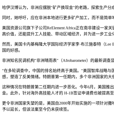
哈伊汉博认为，非洲应摆脱"矿产换现金"的老路，探索生产
同时，她呼吁，应在非洲本地进行更多矿产加工，而不是简单
美国资源公司旗下子公司ReElement Africa正在南非建
高价值，还能提升工人技能、带动区域经济，并为进一步工业
然而，美国卡内基梅隆大学国际经济学家李·布兰施泰特（Lee B
国的好感。
非洲知名民调机构"非洲晴雨表"（Afrobarometer）的最
"在多轮调查中，中国的排名始终高于美国。"美国智库战略与国际
感，塑造了反美情绪。特朗普第一任期内，多个非洲国家的大
这种情况在特朗普第二任期内进一步恶化。今年6月，美国推出了
金。此外，针对海外高技能人才的 H-1B签证申请费也被提高
更令非洲国家失望的是，美国自2000年开始实施的一项针对撒
予以延长，但该法案至今仍未获续签。