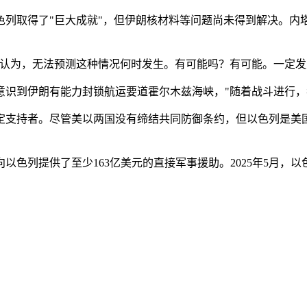
列取得了"巨大成就"，但伊朗核材料等问题尚未得到解决。内塔
我认为，无法预测这种情况何时发生。有可能吗？有可能。一定发
意识到伊朗有能力封锁航运要道霍尔木兹海峡，"随着战斗进行，
定支持者。尽管美以两国没有缔结共同防御条约，但以色列是美国
法案向以色列提供了至少163亿美元的直接军事援助。2025年5月