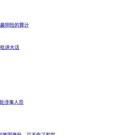
最阴险的算计
批讲大话
惩处涉事人员
到美国痛处，又不伤了和气