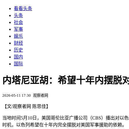
看看头条
头条
社会
军事
娱乐
财经
历史
国内
国际
内塔尼亚胡：希望十年内摆脱
2026-05-11 17:30
观察者网
【文/观察者网 陈思佳】
当地时间5月10日，美国哥伦比亚广播公司（CBS）播出对
时机，以色列希望在十年内完全摆脱对美国军事援助的依赖。