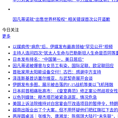
因凡蒂诺就“出售世界杯股权” 相关错误首次公开道歉
今日关注
更多
以媒疯传“病危”后，伊媒发布最高领袖“罕见公开”视频
主持人连问四次“犹太人生命与巴勒斯坦人生命是否同等
日本发布排名：“中国第一，美日居后”
因凡蒂诺被爆曾与女员工有染，国际足联、欧足联回应
首批家用太阳能设备交付！古巴：感谢中方支持
泽连斯基首访塞尔维亚，与武契奇展开会谈
伊朗发布多图，展示被击落的F-15战机等美以飞机残骸
日本前首相痛批高市：《皇室典范》修正案公然歧视女性
以色列媒体：穆杰塔巴被紧急送医，情况危急
美国上诉法院维持对白宫宴会厅改造项目的暂停令，特朗
越南出版业出了个大案，但不用怀疑他们把红旗扛下去的
两岸圆桌派｜张维为、唐湘龙：陈佩琪大陆行“未失联”