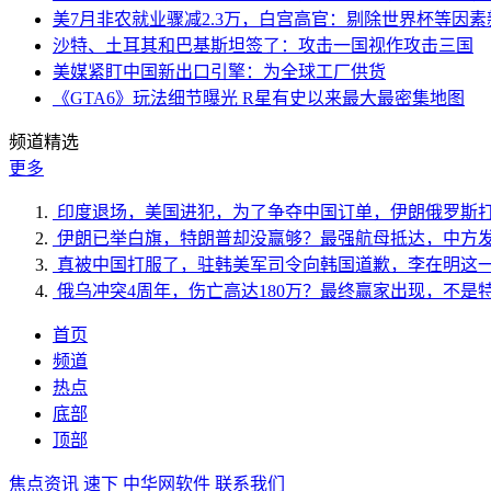
美7月非农就业骤减2.3万，白宫高官：剔除世界杯等因
沙特、土耳其和巴基斯坦签了：攻击一国视作攻击三国
美媒紧盯中国新出口引擎：为全球工厂供货
《GTA6》玩法细节曝光 R星有史以来最大最密集地图
频道精选
更多
印度退场，美国进犯，为了争夺中国订单，伊朗俄罗斯
伊朗已举白旗，特朗普却没赢够？最强航母抵达，中方
真被中国打服了，驻韩美军司令向韩国道歉，李在明这
俄乌冲突4周年，伤亡高达180万？最终赢家出现，不是
首页
频道
热点
底部
顶部
焦点资讯
速下
中华网软件
联系我们