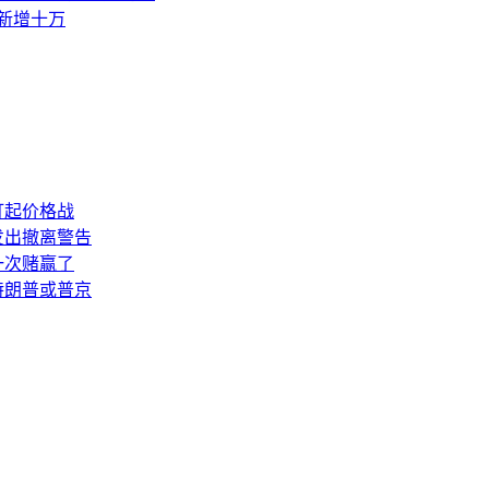
素新增十万
打起价格战
发出撤离警告
一次赌赢了
特朗普或普京