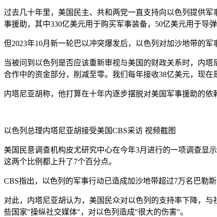
过去几十年里，美国民主、共和两党一直支持向以色列提供军事支持
事援助，其中330亿美元用于购买军事装备，50亿美元用于导
但2023年10月新一轮巴以冲突爆发后，以色列对加沙地带
当被问到以色列是否应该重新审视与美国的财政关系时，内塔尼
合作中的资金部分，削减至零。我们每年接收38亿美元，现在
内塔尼亚胡称，他打算在十年内逐步摆脱对美国军事援助的依
以色列总理内塔尼亚胡接受美国CBS采访
视频截图
美国民意调查机构皮尤研究中心在今年3月进行的一项调查显示
这两个比例都上升了7个百分点。
CBS指出，以色列的军事行动已造成加沙地带超过7万名巴勒
对此，内塔尼亚胡认为，美国民众对以色列的支持率下降，与社
些国家"操纵社交媒体"，对以色列造成"很大的伤害"。