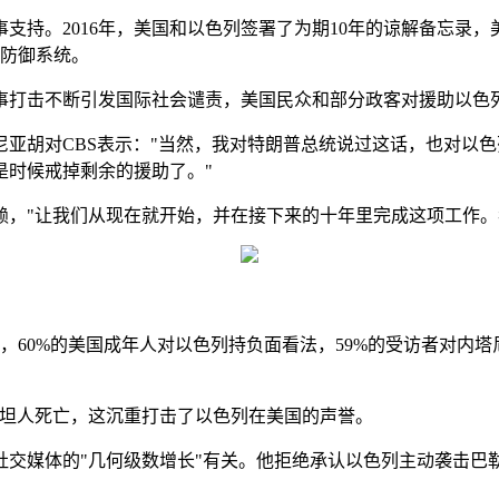
。2016年，美国和以色列签署了为期10年的谅解备忘录，美国承
弹防御系统。
的军事打击不断引发国际社会谴责，美国民众和部分政客对援助以色
亚胡对CBS表示："当然，我对特朗普总统说过这话，也对以
是时候戒掉剩余的援助了。"
赖，"让我们从现在就开始，并在接下来的十年里完成这项工作。
，60%的美国成年人对以色列持负面看法，59%的受访者对内
斯坦人死亡，这沉重打击了以色列在美国的声誉。
交媒体的"几何级数增长"有关。他拒绝承认以色列主动袭击巴勒