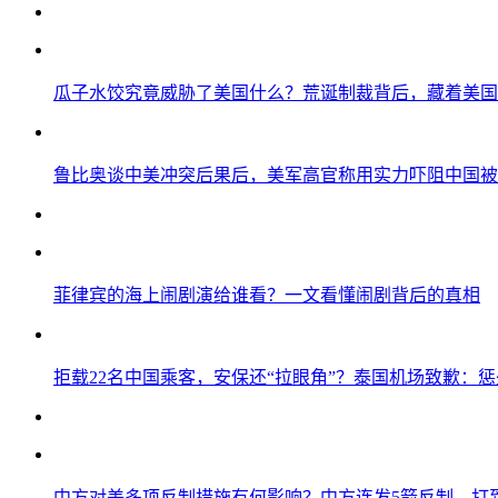
瓜子水饺究竟威胁了美国什么？荒诞制裁背后，藏着美国
鲁比奥谈中美冲突后果后，美军高官称用实力吓阻中国被
菲律宾的海上闹剧演给谁看？一文看懂闹剧背后的真相
拒载22名中国乘客，安保还“拉眼角”？泰国机场致歉：
中方对美多项反制措施有何影响？中方连发5箭反制，打