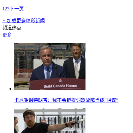
1
2
3
下一页
+
加载更多精彩新闻
频道热点
更多
卡尼嘲讽特朗普：我不会把提词器故障当成“阴谋”