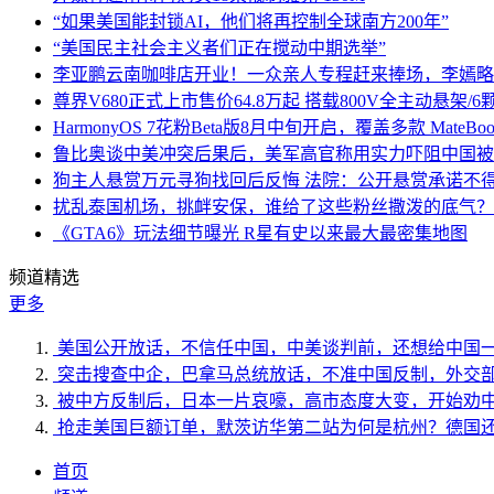
“如果美国能封锁AI，他们将再控制全球南方200年”
“美国民主社会主义者们正在搅动中期选举”
李亚鹏云南咖啡店开业！一众亲人专程赶来捧场，李嫣略
尊界V680正式上市售价64.8万起 搭载800V全主动悬架/
HarmonyOS 7花粉Beta版8月中旬开启，覆盖多款 MateBoo
鲁比奥谈中美冲突后果后，美军高官称用实力吓阻中国被
狗主人悬赏万元寻狗找回后反悔 法院：公开悬赏承诺不
扰乱泰国机场，挑衅安保，谁给了这些粉丝撒泼的底气？
《GTA6》玩法细节曝光 R星有史以来最大最密集地图
频道精选
更多
美国公开放话，不信任中国，中美谈判前，还想给中国
突击搜查中企，巴拿马总统放话，不准中国反制，外交
被中方反制后，日本一片哀嚎，高市态度大变，开始劝
抢走美国巨额订单，默茨访华第二站为何是杭州？德国
首页