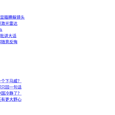
显腼腆躲镜头
6颗激光雷达
k
批讲大话
得随意反悔
一个下马威？
部只回一句话
中国冷静了？
还有更大野心