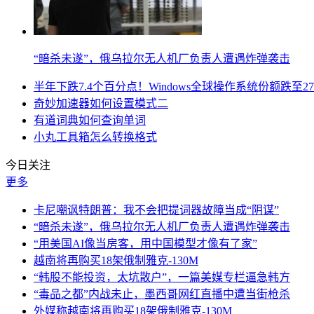
“暗杀未遂”，俄乌拉尔无人机厂负责人遭遇炸弹袭击
半年下跌7.4个百分点！Windows全球操作系统份额跌至27
奇妙加速器如何设置模式二
有道词典如何查询单词
小丸工具箱怎么转换格式
今日关注
更多
卡尼嘲讽特朗普：我不会把提词器故障当成“阴谋”
“暗杀未遂”，俄乌拉尔无人机厂负责人遭遇炸弹袭击
“用美国AI像当房客，用中国模型才像有了家”
越南将再购买18架俄制雅克-130M
“韩股不能投资，太坑散户”，一篇美媒专栏逼急韩方
“毒品之都”内战未止，墨西哥网红直播中遭当街枪杀
外媒称越南将再购买18架俄制雅克-130M