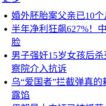
婚外胚胎案父亲已10
半年净利狂飙627%
脸
男子强奸15岁女孩后
察院介入抗诉
乌“爱国者”拦截弹真
露馅