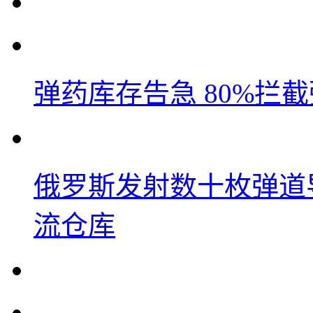
弹药库存告急 80%拦
俄罗斯发射数十枚弹道
流仓库