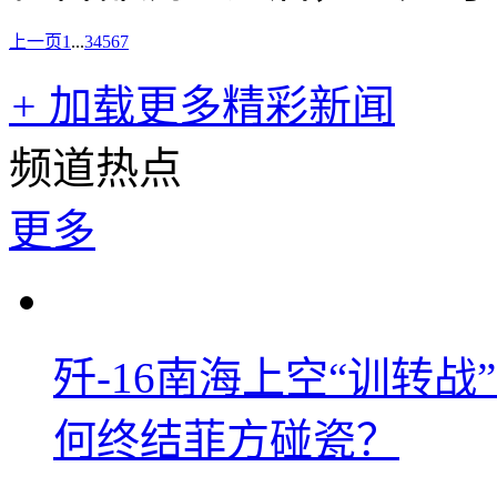
上一页
1
...
3
4
5
6
7
+
加载更多精彩新闻
频道热点
更多
歼-16南海上空“训转
何终结菲方碰瓷？