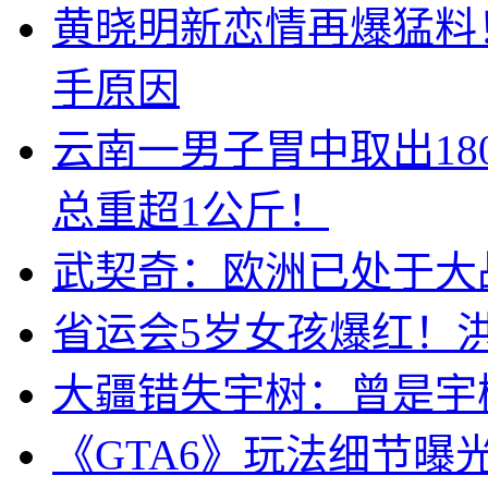
黄晓明新恋情再爆猛料
手原因
云南一男子胃中取出1
总重超1公斤！
武契奇：欧洲已处于大
省运会5岁女孩爆红！
大疆错失宇树：曾是宇
《GTA6》玩法细节曝