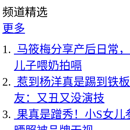
频道精选
更多
马筱梅分享产后日常，
儿子喂奶拍嗝
惹到杨洋真是踢到铁板
友：又丑又没演技
果真是蹭秀！小S女儿