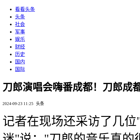
看看头条
头条
社会
军事
娱乐
财经
历史
国内
国际
刀郎演唱会嗨番成都！刀郎成都
2024-09-23 11:25
头条
记者在现场还采访了几位"
迷"说："刀郎的音乐真