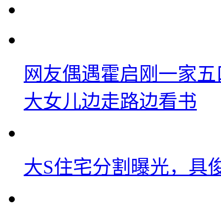
网友偶遇霍启刚一家五
大女儿边走路边看书
大S住宅分割曝光，具