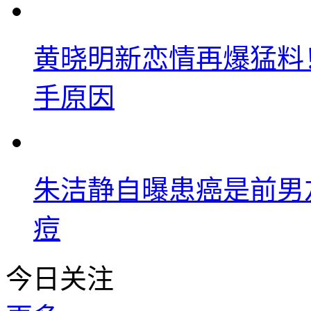
黄晓明新恋情再爆猛料
手原因
朱洁静自曝患癌是前男
痘
今日关注