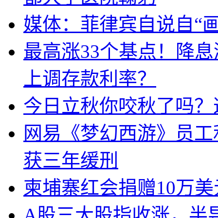
媒体：菲律宾自说自“画
最高涨33个基点！降
上调存款利率？
今日立秋你咬秋了吗？
网易《梦幻西游》员工
获三年缓刑
柬埔寨红会捐赠10万
A股三大股指收涨，半