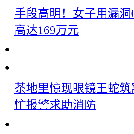
手段高明！女子用漏洞
高达169万元
茶地里惊现眼镜王蛇筑
忙报警求助消防