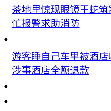
茶地里惊现眼镜王蛇筑
忙报警求助消防
游客睡自己车里被酒店
涉事酒店全额退款