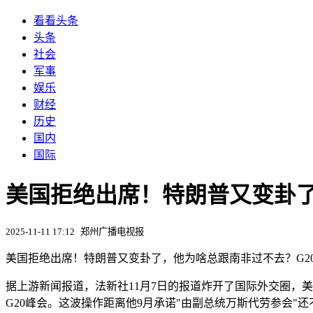
看看头条
头条
社会
军事
娱乐
财经
历史
国内
国际
美国拒绝出席！特朗普又变卦了
2025-11-11 17:12
郑州广播电视报
美国拒绝出席！特朗普又变卦了，他为啥总跟南非过不去？G2
据上游新闻报道，法新社11月7日的报道炸开了国际外交圈，美
G20峰会。这波操作距离他9月承诺"由副总统万斯代劳参会"