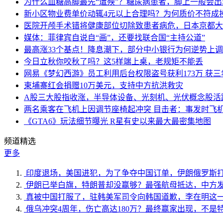
为什么血糖高脚最先“遭殃”？糖尿病患者，脚上一般会
新小区物业费单价动辄4元以上合理吗？为何质价不符成
医院开颅手术错将健康部位切除致患者病危，日本京都大
媒体：菲律宾自说自“画”，还要找联合国“主持公道”
最高涨33个基点！降息潮下，部分中小银行为何逆势上
今日立秋你咬秋了吗？这5样端上桌，老规矩不能丢
网易《梦幻西游》员工利用后台权限盗号获利173万 获三
柬埔寨红会捐赠10万美元，支持中方抗洪救灾
A股三大股指收涨，半导体设备、光刻机、光伏概念股活
两名乘客在飞机上因调节座椅起冲突 目击者：事发时飞
《GTA6》玩法细节曝光 R星有史以来最大最密集地图
频道精选
更多
印度退场，美国进犯，为了争夺中国订单，伊朗俄罗斯
伊朗已举白旗，特朗普却没赢够？最强航母抵达，中方
真被中国打服了，驻韩美军司令向韩国道歉，李在明这
俄乌冲突4周年，伤亡高达180万？最终赢家出现，不是