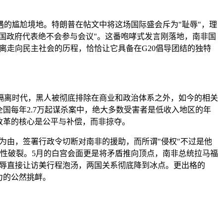
的尴尬境地。特朗普在帖文中将这场国际盛会斥为"耻辱"，理
国政府代表绝不会参与会议"。这番咆哮式发言刚落地，南非国
离走向民主社会的历程，恰恰让它具备在G20倡导团结的独特
族隔离时代，黑人被彻底排除在商业和政治体系之外，如今的相关
国每年2.7万起谋杀案中，绝大多数受害者是低收入地区的年
改革的核心是公平与补偿，而非掠夺。
为由，签署行政令切断对南非的援助，而所谓"侵权"不过是他
性破裂。5月的白宫会面更是将矛盾推向顶点，南非总统拉马福
的羞辱直接让访美行程泡汤，两国关系彻底降到冰点。更出格的
力的公然挑衅。