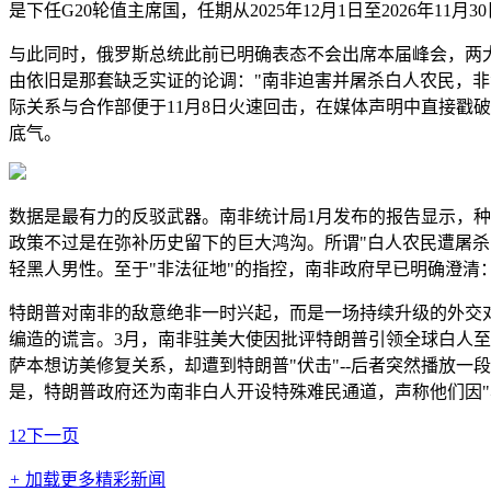
是下任G20轮值主席国，任期从2025年12月1日至2026年1
与此同时，俄罗斯总统此前已明确表态不会出席本届峰会，两
由依旧是那套缺乏实证的论调："南非迫害并屠杀白人农民，非
际关系与合作部便于11月8日火速回击，在媒体声明中直接戳
底气。
数据是最有力的反驳武器。南非统计局1月发布的报告显示，种
政策不过是在弥补历史留下的巨大鸿沟。所谓"白人农民遭屠杀
轻黑人男性。至于"非法征地"的指控，南非政府早已明确澄
特朗普对南非的敌意绝非一时兴起，而是一场持续升级的外交对
编造的谎言。3月，南非驻美大使因批评特朗普引领全球白人
萨本想访美修复关系，却遭到特朗普"伏击"--后者突然播放
是，特朗普政府还为南非白人开设特殊难民通道，声称他们因"
1
2
下一页
+
加载更多精彩新闻