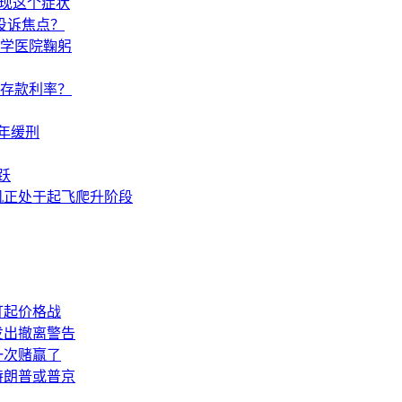
出现这个症状
投诉焦点？
学医院鞠躬
调存款利率？
年缓刑
跃
机正处于起飞爬升阶段
打起价格战
发出撤离警告
一次赌赢了
特朗普或普京