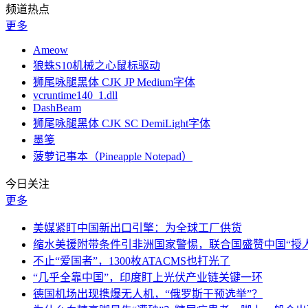
频道热点
更多
Ameow
狼蛛S10机械之心鼠标驱动
狮尾咏腿黑体 CJK JP Medium字体
vcruntime140_1.dll
DashBeam
狮尾咏腿黑体 CJK SC DemiLight字体
墨笺
菠萝记事本（Pineapple Notepad）
今日关注
更多
美媒紧盯中国新出口引擎：为全球工厂供货
缩水美援附带条件引非洲国家警惕，联合国盛赞中国“授人
不止“爱国者”，1300枚ATACMS也打光了
“几乎全靠中国”，印度盯上光伏产业链关键一环
德国机场出现携爆无人机，“俄罗斯干预选举”？