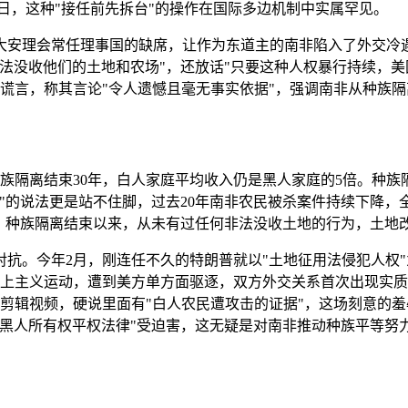
1月30日，这种"接任前先拆台"的操作在国际多边机制中实属罕见。
大安理会常任理事国的缺席，让作为东道主的南非陷入了外交冷遇
法没收他们的土地和农场"，还放话"只要这种人权暴行持续，美
破谎言，称其言论"令人遗憾且毫无事实依据"，强调南非从种族隔
族隔离结束30年，白人家庭平均收入仍是黑人家庭的5倍。种
"的说法更是站不住脚，过去20年南非农民被杀案件持续下降，全
清：种族隔离结束以来，从未有过任何非法没收土地的行为，土地
抗。今年2月，刚连任不久的特朗普就以"土地征用法侵犯人权"
至上主义运动，遭到美方单方面驱逐，双方外交关系首次出现实质
一段剪辑视频，硬说里面有"白人农民遭攻击的证据"，这场刻意
黑人所有权平权法律"受迫害，这无疑是对南非推动种族平等努