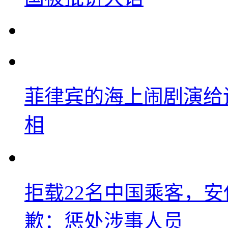
菲律宾的海上闹剧演给
相
拒载22名中国乘客，安
歉：惩处涉事人员