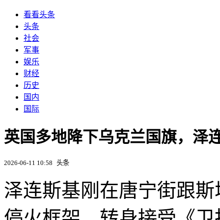
看看头条
头条
社会
军事
娱乐
财经
历史
国内
国际
英国多地降下乌克兰国旗，泽
2026-06-11 10:58
头条
泽连斯基刚在唐宁街跟斯
停火框架，转身接受《卫