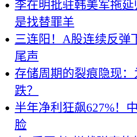
李在明批驻韩美军拖延
是找替罪羊
三连阳！A股连续反弹下
尾声
存储周期的裂痕隐现：为
跌？
半年净利狂飙627%
脸