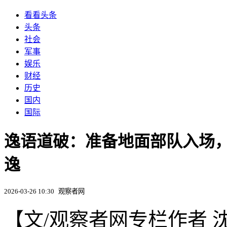
看看头条
头条
社会
军事
娱乐
财经
历史
国内
国际
逸语道破：准备地面部队入场，
逸
2026-03-26 10:30
观察者网
【文/观察者网专栏作者 