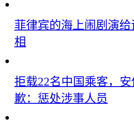
菲律宾的海上闹剧演给
相
拒载22名中国乘客，安
歉：惩处涉事人员