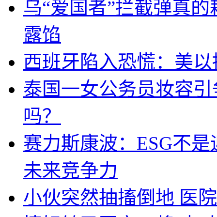
乌“爱国者”拦截弹真
露馅
西班牙陷入恐慌：美以搞
泰国一女公务员妆容引
吗？
赛力斯康波：ESG不
未来竞争力
小伙突然抽搐倒地 医