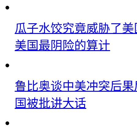
瓜子水饺究竟威胁了美
美国最阴险的算计
鲁比奥谈中美冲突后果
国被批讲大话