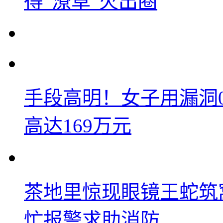
得“潦草”火出圈
手段高明！女子用漏洞
高达169万元
茶地里惊现眼镜王蛇筑
忙报警求助消防