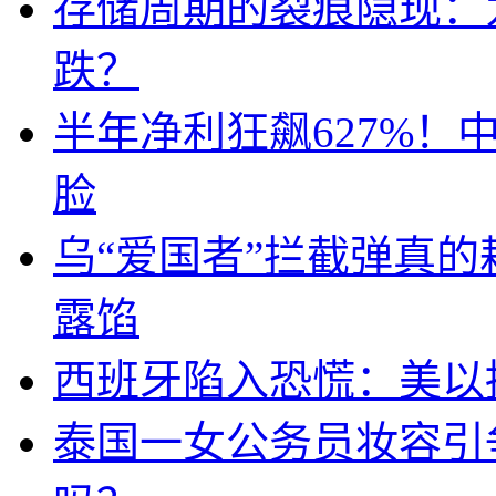
存储周期的裂痕隐现：为
跌？
半年净利狂飙627%
脸
乌“爱国者”拦截弹真
露馅
西班牙陷入恐慌：美以搞
泰国一女公务员妆容引