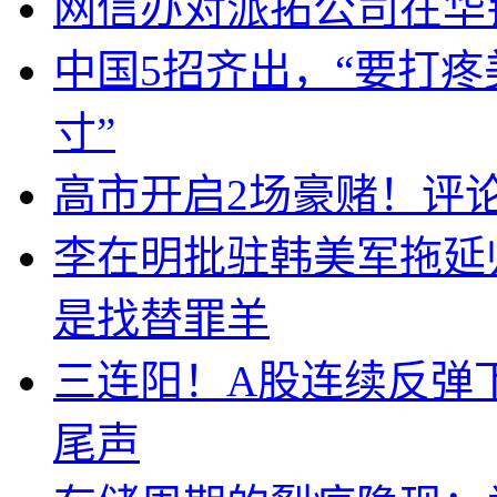
网信办对派拓公司在华
中国5招齐出，“要打
寸”
高市开启2场豪赌！评
李在明批驻韩美军拖延
是找替罪羊
三连阳！A股连续反弹下
尾声