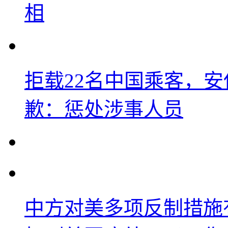
相
拒载22名中国乘客，安
歉：惩处涉事人员
中方对美多项反制措施