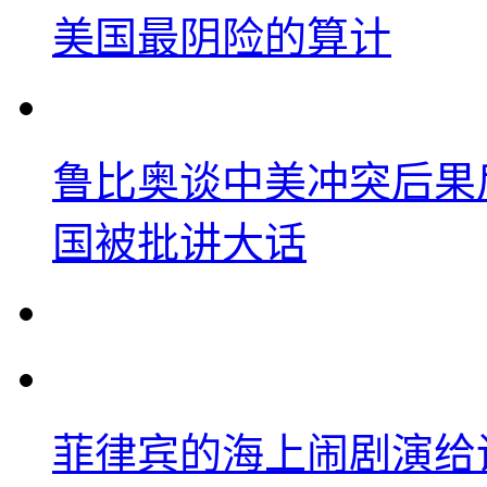
美国最阴险的算计
鲁比奥谈中美冲突后果
国被批讲大话
菲律宾的海上闹剧演给