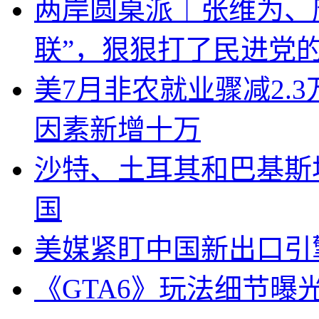
两岸圆桌派｜张维为、
联”，狠狠打了民进党
美7月非农就业骤减2.
因素新增十万
沙特、土耳其和巴基斯
国
美媒紧盯中国新出口引
《GTA6》玩法细节曝