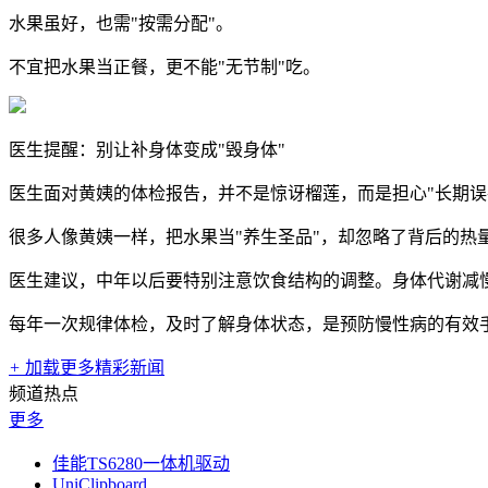
水果虽好，也需"按需分配"。
不宜把水果当正餐，更不能"无节制"吃。
医生提醒：别让补身体变成"毁身体"
医生面对黄姨的体检报告，并不是惊讶榴莲，而是担心"长期误
很多人像黄姨一样，把水果当"养生圣品"，却忽略了背后的热
医生建议，中年以后要特别注意饮食结构的调整。身体代谢减慢
每年一次规律体检，及时了解身体状态，是预防慢性病的有效
+
加载更多精彩新闻
频道热点
更多
佳能TS6280一体机驱动
UniClipboard