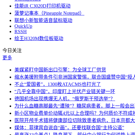
佳能iR C3020D打印机驱动
菠萝记事本（Pineapple Notepad）
联想小新智能语音鼠标驱动
QuickUp
RSSH
绘王H320M数位板驱动
今日关注
更多
美媒紧盯中国新出口引擎：为全球工厂供货
缩水美援附带条件引非洲国家警惕，联合国盛赞中国“授人
不止“爱国者”，1300枚ATACMS也打光了
“几乎全靠中国”，印度盯上光伏产业链关键一环
德国机场出现携爆无人机，“俄罗斯干预选举”？
为什么血糖高脚最先“遭殃”？糖尿病患者，脚上一般会
新小区物业费单价动辄4元以上合理吗？为何质价不符成
医院开颅手术错将健康部位切除致患者病危，日本京都大
媒体：菲律宾自说自“画”，还要找联合国“主持公道”
最高涨33个基点！降息潮下，部分中小银行为何逆势上