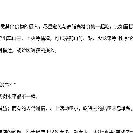
留意其他食物的摄入，尽量避免与高脂高糖食物一起吃，比如蛋
出现口干、上火等情况，可以搭配山竹、梨、火龙果等"性凉"
用榴莲，或遵医嘱控制摄入。
没事？"
代谢水平都不一样。
脂肪；而有的人代谢慢，加上活动量小，吃进去的热量容易堆积
姨的问题，很大程度上是吃太多，动太少，才让"水果"变成了"