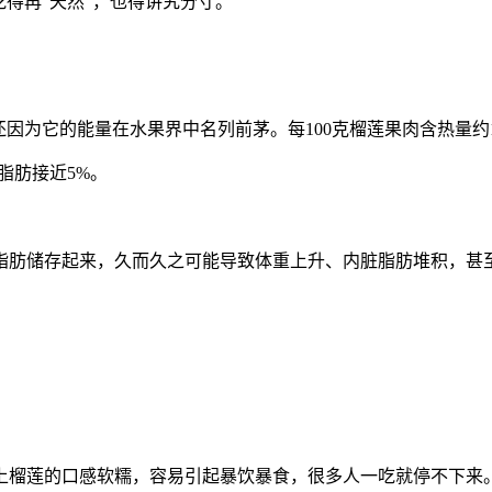
得再"天然"，也得讲究分寸。
因为它的能量在水果界中名列前茅。每100克榴莲果肉含热量约
脂肪接近5%。
脂肪储存起来，久而久之可能导致体重上升、内脏脂肪堆积，甚
上榴莲的口感软糯，容易引起暴饮暴食，很多人一吃就停不下来