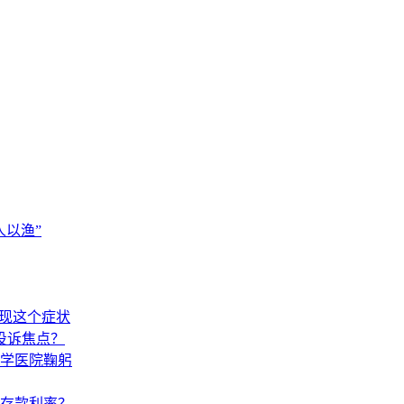
以渔”
出现这个症状
投诉焦点？
学医院鞠躬
调存款利率？