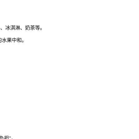
糕、冰淇淋、奶茶等。
的水果中和。
。
负担"。