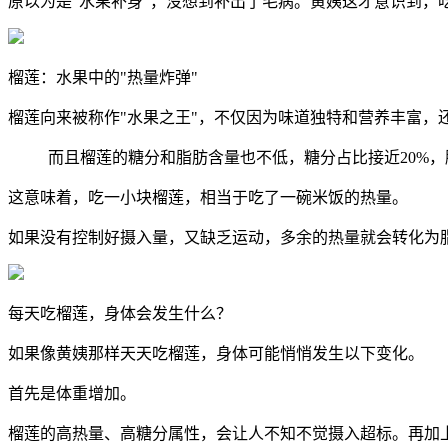
原以为是"水果补身"，没想到补出了毛病。黄姨这才意识到，吃
榴莲：水果中的"热量炸弹"
榴莲向来被称作"水果之王"，不仅因为味道独特和营养丰富，还
而且榴莲的糖分和脂肪含量也不低，糖分占比接近20%，
这意味着，吃一小块榴莲，相当于吃了一碗米饭的热量。
如果没有控制好摄入量，又缺乏运动，多余的热量就会转化为
每天吃榴莲，身体会发生什么？
如果像黄姨那样天天吃榴莲，身体可能悄悄发生以下变化。
首先是体重增加。
榴莲的高热量、高糖分属性，会让人不知不觉摄入超标。再加