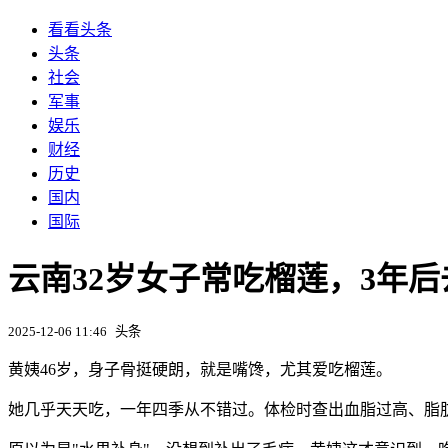
看看头条
头条
社会
军事
娱乐
财经
历史
国内
国际
云南32岁女子常吃榴莲，3年
2025-12-06 11:46
头条
黄姨46岁，身子骨挺硬朗，就是嘴馋，尤其爱吃榴莲。
她几乎天天吃，一年四季从不错过。体检时查出血脂过高、脂