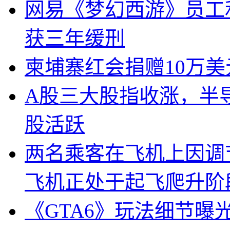
网易《梦幻西游》员工
获三年缓刑
柬埔寨红会捐赠10万
A股三大股指收涨，半
股活跃
两名乘客在飞机上因调
飞机正处于起飞爬升阶
《GTA6》玩法细节曝