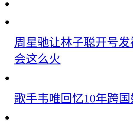
周星驰让林子聪开号发
会这么火
歌手韦唯回忆10年跨