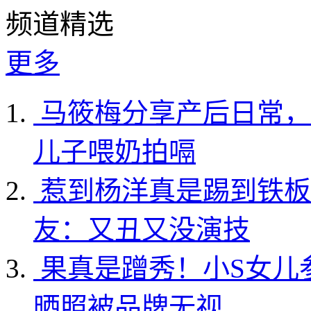
频道精选
更多
马筱梅分享产后日常，
儿子喂奶拍嗝
惹到杨洋真是踢到铁板
友：又丑又没演技
果真是蹭秀！小S女儿
晒照被品牌无视