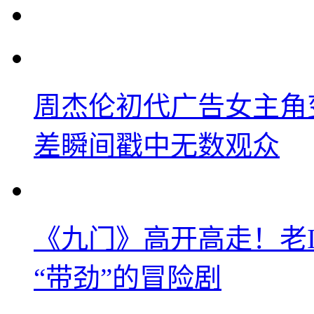
周杰伦初代广告女主角
差瞬间戳中无数观众
《九门》高开高走！老
“带劲”的冒险剧