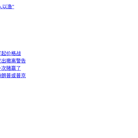
以渔”
打起价格战
发出撤离警告
一次赌赢了
特朗普或普京