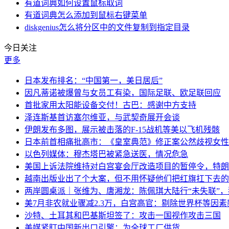
有道词典如何设置鼠标取词
有道词典怎么添加到鼠标右键菜单
diskgenius怎么将分区中的文件复制到指定目录
今日关注
更多
日本发布排名：“中国第一，美日居后”
因凡蒂诺被爆曾与女员工有染，国际足联、欧足联回应
首批家用太阳能设备交付！古巴：感谢中方支持
泽连斯基首访塞尔维亚，与武契奇展开会谈
伊朗发布多图，展示被击落的F-15战机等美以飞机残骸
日本前首相痛批高市：《皇室典范》修正案公然歧视女性
以色列媒体：穆杰塔巴被紧急送医，情况危急
美国上诉法院维持对白宫宴会厅改造项目的暂停令，特朗
越南出版业出了个大案，但不用怀疑他们把红旗扛下去的
两岸圆桌派｜张维为、唐湘龙：陈佩琪大陆行“未失联”
美7月非农就业骤减2.3万，白宫高官：剔除世界杯等因
沙特、土耳其和巴基斯坦签了：攻击一国视作攻击三国
美媒紧盯中国新出口引擎：为全球工厂供货