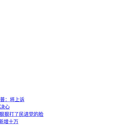
普：将上诉
决心
，狠狠打了民进党的脸
素新增十万