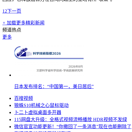
1
2
下一页
+
加载更多精彩新闻
频道热点
更多
日本发布排名：“中国第一，美日居后”
百搜视频
狼蛛S10机械之心鼠标驱动
卜二卜虚拟桌面多开器
115网盘大升级：全格式视频流畅播放 HDR视频不发绿
微信官宣功能更新！“你撤回了一条消息”现在也能删除了