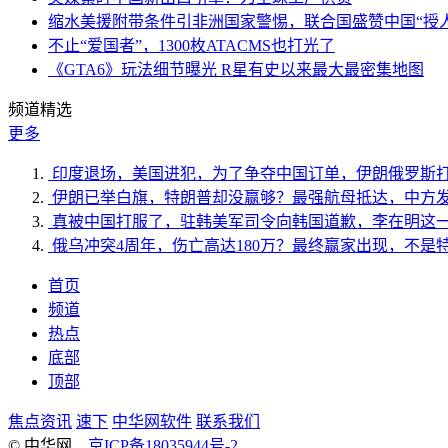
缩水美援附带条件引非洲国家警惕，联合国盛赞中国“授人
不止“爱国者”，1300枚ATACMS也打光了
《GTA6》玩法细节曝光 R星有史以来最大最密集地图
频道精选
更多
印度退场，美国进犯，为了争夺中国订单，伊朗俄罗斯
伊朗已举白旗，特朗普却没赢够？最强航母抵达，中方
真被中国打服了，驻韩美军司令向韩国道歉，李在明这
俄乌冲突4周年，伤亡高达180万？最终赢家出现，不是
首页
频道
热点
底部
顶部
焦点资讯
速下
中华网软件
联系我们
© 中华网
京ICP备18035944号-2