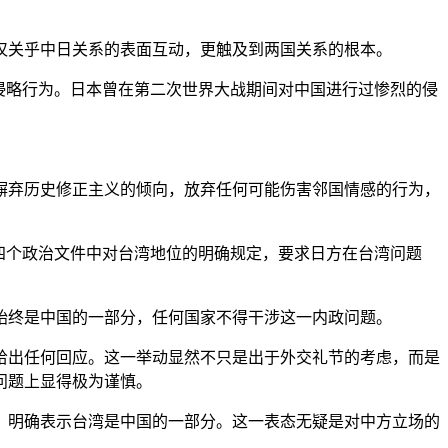
仅关乎中日关系的表面互动，更触及到两国关系的根本。
侵略行为。日本曾在第二次世界大战期间对中国进行过惨烈的侵
摒弃历史修正主义的倾向，放弃任何可能伤害邻国情感的行为，
四个政治文件中对台湾地位的明确规定，要求日方在台湾问题
始终是中国的一部分，任何国家不得干涉这一内政问题。
给出任何回应。这一举动显然不只是出于外交礼节的考虑，而是
问题上显得极为谨慎。
则，明确表示台湾是中国的一部分。这一表态无疑是对中方立场的