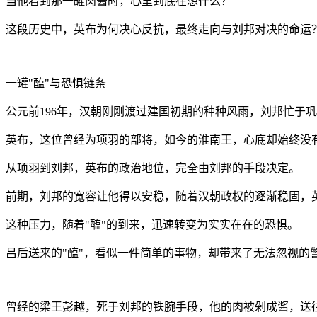
当他看到那一罐肉酱时，心里到底在想什么？
这段历史中，英布为何决心反抗，最终走向与刘邦对决的命运
一罐"醢"与恐惧链条
公元前196年，汉朝刚刚渡过建国初期的种种风雨，刘邦忙于
英布，这位曾经为项羽的部将，如今的淮南王，心底却始终没
从项羽到刘邦，英布的政治地位，完全由刘邦的手段决定。
前期，刘邦的宽容让他得以安稳，随着汉朝政权的逐渐稳固，
这种压力，随着"醢"的到来，迅速转变为实实在在的恐惧。
吕后送来的"醢"，看似一件简单的事物，却带来了无法忽视的
曾经的梁王彭越，死于刘邦的铁腕手段，他的肉被剁成酱，送