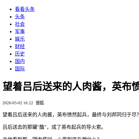
看看头条
头条
社会
军事
娱乐
财经
历史
国内
国际
望着吕后送来的人肉酱，英布
2026-05-02 16:22
搜狐
望着吕后送来的人肉酱，英布愤然起兵，最终与刘邦同归于尽
吕后送去的那罐"醢"，成了英布起兵的导火索。