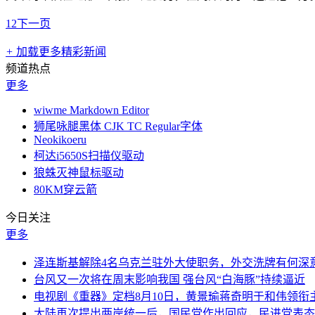
1
2
下一页
+
加载更多精彩新闻
频道热点
更多
wiwme Markdown Editor
狮尾咏腿黑体 CJK TC Regular字体
Neokikoeru
柯达i5650S扫描仪驱动
狼蛛灭神鼠标驱动
80KM穿云箭
今日关注
更多
泽连斯基解除4名乌克兰驻外大使职务，外交洗牌有何深
台风又一次将在周末影响我国 强台风“白海豚”持续逼近
电视剧《重器》定档8月10日，黄景瑜蒋奇明于和伟领衔
大陆再次提出两岸统一后，国民党作出回应，民进党表态