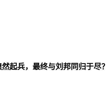
愤然起兵，最终与刘邦同归于尽
？