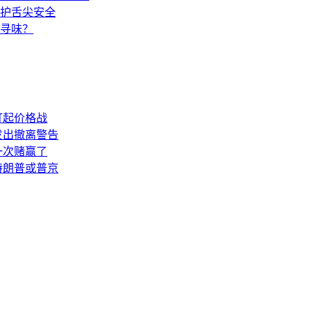
护舌尖安全
人寻味？
打起价格战
发出撤离警告
一次赌赢了
特朗普或普京