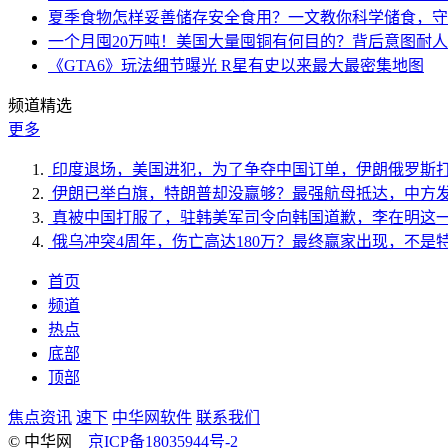
夏季食物怎样妥善储存安全食用？一文教你科学储食，守
一个月囤20万吨！美国大量囤铜有何目的？背后意图耐
《GTA6》玩法细节曝光 R星有史以来最大最密集地图
频道精选
更多
印度退场，美国进犯，为了争夺中国订单，伊朗俄罗斯
伊朗已举白旗，特朗普却没赢够？最强航母抵达，中方
真被中国打服了，驻韩美军司令向韩国道歉，李在明这
俄乌冲突4周年，伤亡高达180万？最终赢家出现，不是
首页
频道
热点
底部
顶部
焦点资讯
速下
中华网软件
联系我们
© 中华网
京ICP备18035944号-2