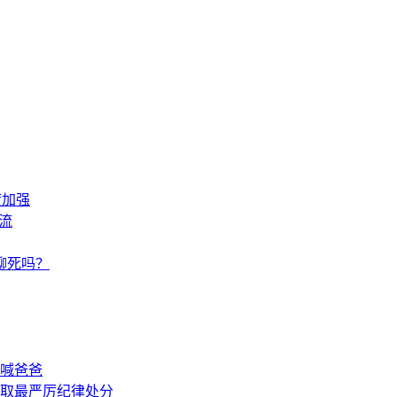
度加强
流
聊死吗？
喊爸爸
取最严厉纪律处分