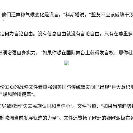
。
'，他们还声称气候变化是谎言，"科斯塔说，"盟友不应该威胁
"
界定何为言论自由。没有信息自由就没有言论自由，只有在尊重
必须增强自身实力，"如果你想在国际舞台上获得发言权，那你就
份33页的战略文件着重强调美国与传统盟友间已出现"巨大意识形
严峻风险所掩盖"。
导致欧洲"失去民族认同和自信心"。文件写道："如果当前趋势
抵制欧洲当前发展轨迹的力量"。文件还赞扬了欧洲的疑欧派极右