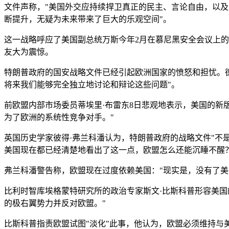
文件声称，"美国外交应持续捍卫真正的民主、言论自由，以及
断提升，无疑为未来带来了巨大的乐观空间"。
这一战略呼应了美国副总统万斯今年2月在慕尼黑安全会议上的
友大为震惊。
特朗普政府的国安战略文件已经引起欧洲国家的愤怒和担忧。德
将来我们能够完全独立地讨论和辩论这些问题"。
前欧盟内部市场委员蒂埃里·布雷东8日悲观地表示，美国的新
为了欧洲的系统性竞争对手。"
英国历史学家彼得·弗兰科潘认为，特朗普政府的战略文件"不
美国现在都已经清楚地看出了这一点，欧盟怎么还能沉睡不醒？
弗兰科潘警告称，欧盟现在过度依赖美国："现实是，没有了美
比利时智库埃格蒙特研究所的政治专家斯文·比斯科普形容美国
的极右翼势力并反对欧盟。"
比斯科普指责欧盟试图"淡化"此事，他认为，欧盟必须维持与