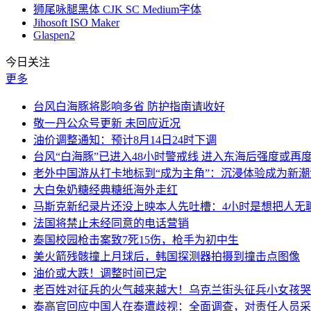
狮尾咏腿黑体 CJK SC Medium字体
Jihosoft ISO Maker
Glaspen2
今日关注
更多
台风白海豚将影响多省 防护指南请收好
敬一丹公众号更新 未回应近况
油价调整通知：预计8月14日24时下调
台风“白海豚”已进入48小时警戒线 进入东海后强度或再
老外中国游从打卡地标到“成为主角”：沉浸体验成为新潮
大白兔奶糖经典糖纸海外走红
马斯克新纪录片还没上映本人先吐槽：4小时是想把人无
法国将禁止未经同意的电话营销
泰国校园枪击案致7死15伤，枪手为初中生
美火箭残骸撞上月球后，韩国探测器拍摄到撞击点图像
油价或大跌！调整时间已定
老百姓对征兵的火气越来越大！乌克兰街头征兵小女孩哭
泰高官回应中国人在泰遭歧视：全面调查，对责任人员采