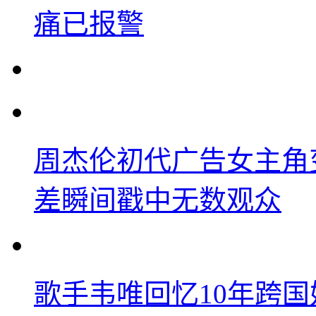
痛已报警
周杰伦初代广告女主角
差瞬间戳中无数观众
歌手韦唯回忆10年跨