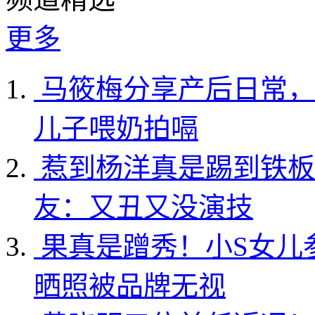
更多
马筱梅分享产后日常，
儿子喂奶拍嗝
惹到杨洋真是踢到铁板
友：又丑又没演技
果真是蹭秀！小S女儿
晒照被品牌无视