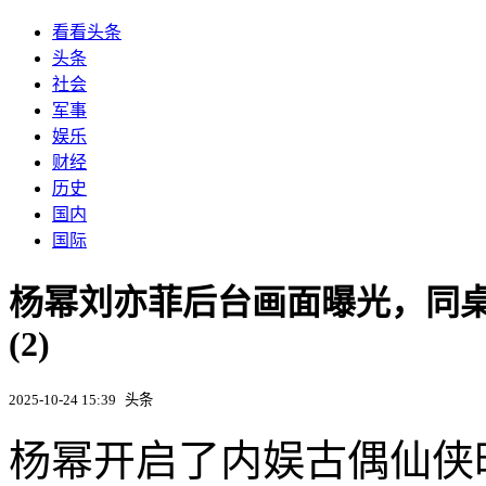
看看头条
头条
社会
军事
娱乐
财经
历史
国内
国际
杨幂刘亦菲后台画面曝光，同
(2)
2025-10-24 15:39
头条
杨幂开启了内娱古偶仙侠