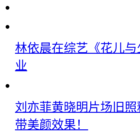
林依晨在综艺《花儿与
业
刘亦菲黄晓明片场旧照
带美颜效果！