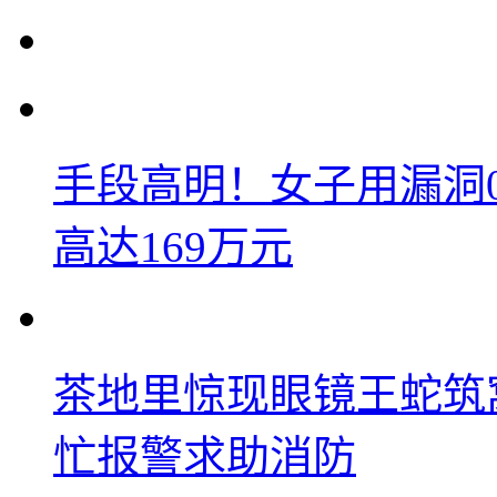
手段高明！女子用漏洞
高达169万元
茶地里惊现眼镜王蛇筑
忙报警求助消防