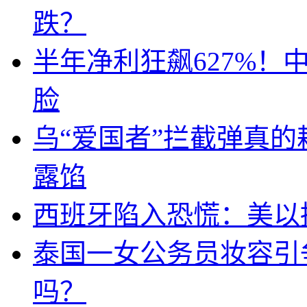
跌？
半年净利狂飙627%
脸
乌“爱国者”拦截弹真
露馅
西班牙陷入恐慌：美以搞
泰国一女公务员妆容引
吗？