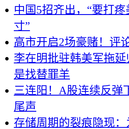
中国5招齐出，“要打
寸”
高市开启2场豪赌！评
李在明批驻韩美军拖延
是找替罪羊
三连阳！A股连续反弹下
尾声
存储周期的裂痕隐现：为