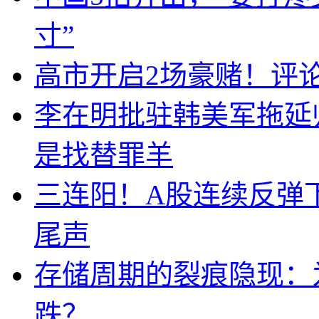
寸”
高市开启2场豪赌！评
李在明批驻韩美军拖延
是找替罪羊
三连阳！A股连续反弹下
尾声
存储周期的裂痕隐现：为
跌？