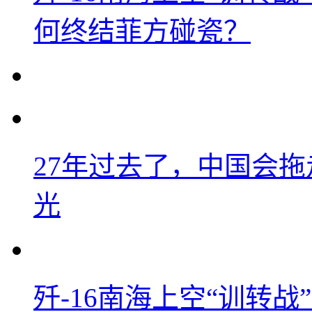
何终结菲方碰瓷？
27年过去了，中国会
光
歼-16南海上空“训转