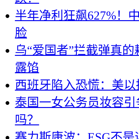
半年净利狂飙627%
脸
乌“爱国者”拦截弹真
露馅
西班牙陷入恐慌：美以搞
泰国一女公务员妆容引
吗？
赛力斯康波：ESG不