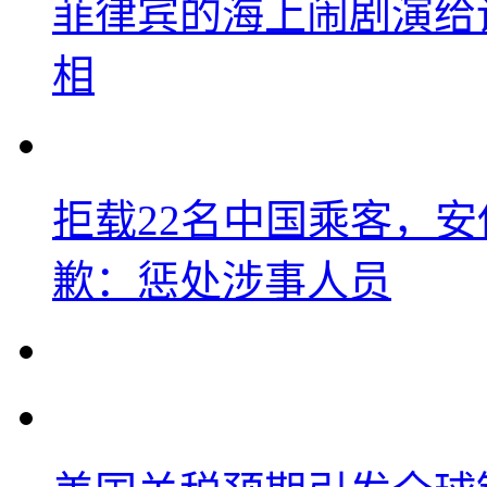
菲律宾的海上闹剧演给
相
拒载22名中国乘客，安
歉：惩处涉事人员