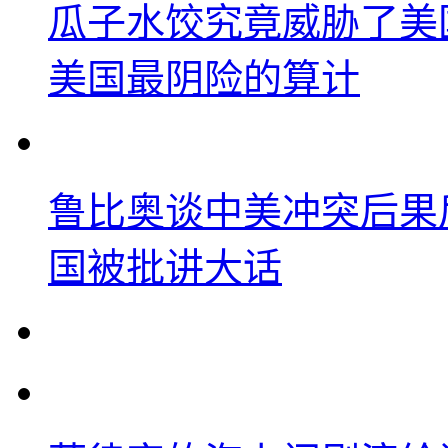
瓜子水饺究竟威胁了美
美国最阴险的算计
鲁比奥谈中美冲突后果
国被批讲大话