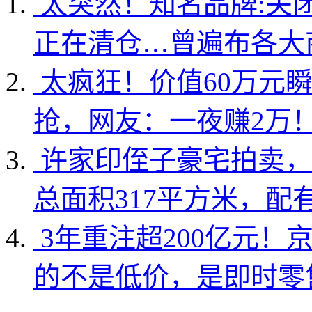
太突然！知名品牌:关
正在清仓…曾遍布各大
太疯狂！价值60万元
抢，网友：一夜赚2万
许家印侄子豪宅拍卖，
总面积317平方米，配
3年重注超200亿元！
的不是低价，是即时零