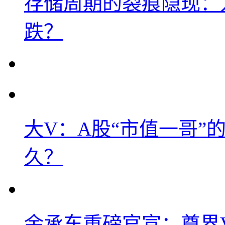
存储周期的裂痕隐现：为
跌？
大V：A股“市值一哥”
久？
余承东重磅官宣：尊界V8